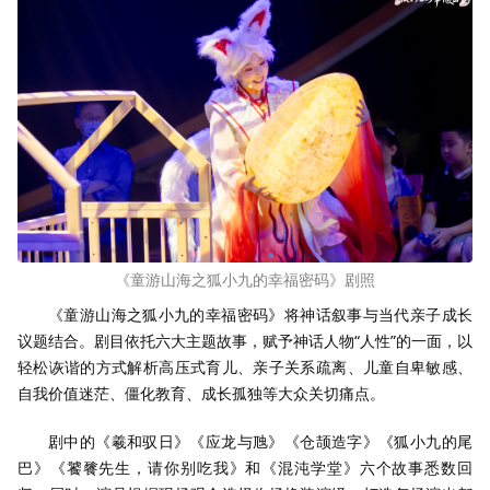
《童游山海之狐小九的幸福密码》剧照
《童游山海之狐小九的幸福密码》将神话叙事与当代亲子成长
议题结合。剧目依托六大主题故事，赋予神话人物“人性”的一面，以
轻松诙谐的方式解析高压式育儿、亲子关系疏离、儿童自卑敏感、
自我价值迷茫、僵化教育、成长孤独等大众关切痛点。
剧中的《羲和驭日》《应龙与虺》《仓颉造字》《狐小九的尾
巴》《饕餮先生，请你别吃我》和《混沌学堂》六个故事悉数回