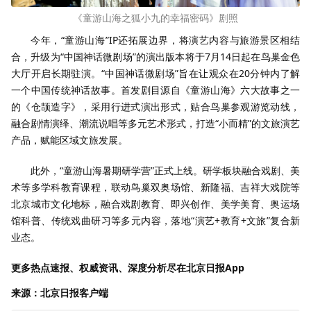
《童游山海之狐小九的幸福密码》剧照
今年，“童游山海”IP还拓展边界，将演艺内容与旅游景区相结
合，升级为“中国神话微剧场”的演出版本将于7月14日起在鸟巢金色
大厅开启长期驻演。“中国神话微剧场”旨在让观众在20分钟内了解
一个中国传统神话故事。首发剧目源自《童游山海》六大故事之一
的《仓颉造字》，采用行进式演出形式，贴合鸟巢参观游览动线，
融合剧情演绎、潮流说唱等多元艺术形式，打造“小而精”的文旅演艺
产品，赋能区域文旅发展。
此外，“童游山海暑期研学营”正式上线。研学板块融合戏剧、美
术等多学科教育课程，联动鸟巢双奥场馆、新隆福、吉祥大戏院等
北京城市文化地标，融合戏剧教育、即兴创作、美学美育、奥运场
馆科普、传统戏曲研习等多元内容，落地“演艺+教育+文旅”复合新
业态。
更多热点速报、权威资讯、深度分析尽在北京日报App
来源：北京日报客户端