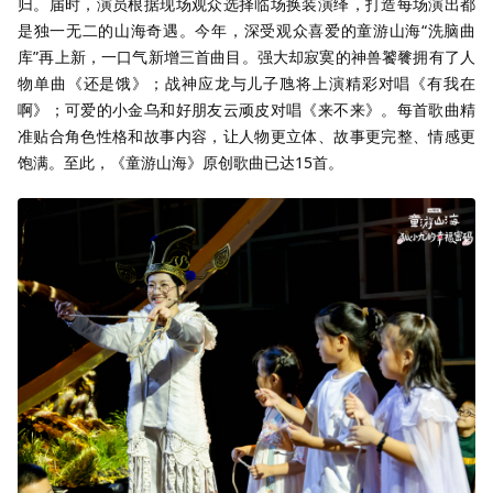
归。届时，演员根据现场观众选择临场换装演绎，打造每场演出都
是独一无二的山海奇遇。今年，深受观众喜爱的童游山海“洗脑曲
库”再上新，一口气新增三首曲目。强大却寂寞的神兽饕餮拥有了人
物单曲《还是饿》；战神应龙与儿子虺将上演精彩对唱《有我在
啊》；可爱的小金乌和好朋友云顽皮对唱《来不来》。每首歌曲精
准贴合角色性格和故事内容，让人物更立体、故事更完整、情感更
饱满。至此，《童游山海》原创歌曲已达15首。