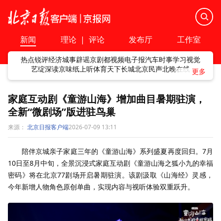
新闻
理论
|
评论
发布厅
工作室
热点
锐评
经济
城事
辟谣
京剧
都视频
电子报
汽车
时事
学习
视觉
艺绽
深读
京味
纸上听
体育
天下
长城
北京民声
北晚在线
家庭互动剧《童游山海》增加曲目暑期驻演，
全新“微剧场”版进驻鸟巢
来源：
北京日报客户端
2026-07-09 13:11
陪伴京城亲子家庭三年的《童游山海》系列盛夏再度回归。7月
10日至8月中旬，全景沉浸式家庭互动剧《童游山海之狐小九的幸福
密码》将在北京77剧场开启暑期驻演。该剧汲取《山海经》灵感，
今年新增人物角色原创单曲，实现内容与视听体验双重跃升。