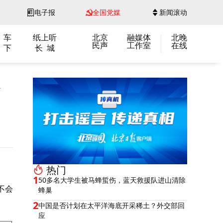
电子报
全国党媒
新闻滚动
 车
纸上听
北京
融媒体
北晚
民声
工作室
在线
 下
长 城
热门
1
50多名大学生被马蜂蜇伤，蓝天救援队进山清除
不会
蜂巢
2
中国是否计划在太平洋海底开采稀土？外交部回
应