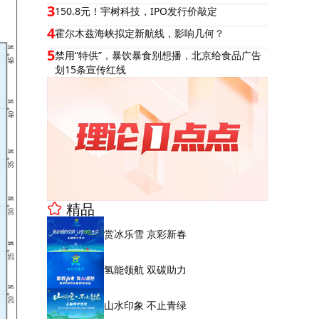
3
150.8元！宇树科技，IPO发行价敲定
4
霍尔木兹海峡拟定新航线，影响几何？
5
禁用“特供”，暴饮暴食别想播，北京给食品广告
划15条宣传红线
精品
赏冰乐雪 京彩新春
氢能领航 双碳助力
山水印象 不止青绿