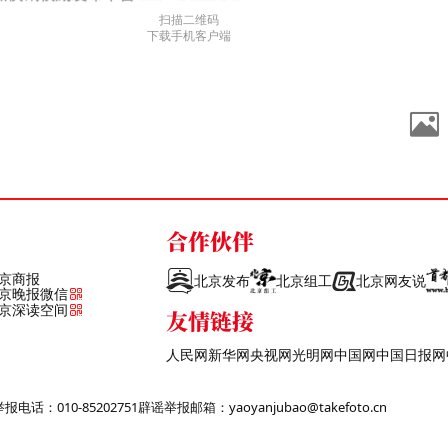
扫描二维码
下载手机客户端
合作伙伴
京商报
北京发布
北京组工
北京网友说
京晚报微信
京深读空间
友情链接
人民网
新华网
央视网
光明网
中国网
中国日报网
话：010-85202751
辟谣举报邮箱：yaoyanjubao@takefoto.cn