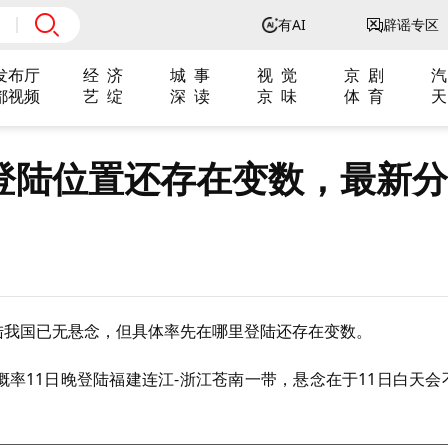
有AI
辟谣专区
发布厅
经 济
城 事
视 觉
京 剧
汽
都视频
艺 绽
深 读
京 味
体 育
天
但登陆位置还存在变数，最新分
陆我国已无悬念，但具体率先在哪里登陆还存在变数。
概率11日晚登陆福建连江-浙江苍南一带，悬念在于11日白天会