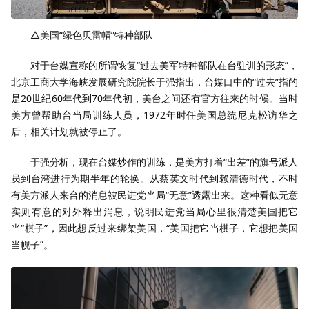
△美国“绿色贝雷帽”特种部队
对于台媒宣称的所谓恢复“过去美军特种部队在台驻训的形态”，
北京工商大学海峡发展研究院院长于强指出，台媒口中的“过去”指的
是20世纪60年代到70年代初，美台之间还有官方往来的时候。当时
美方曾帮助台当局训练人员，1972年时任美国总统尼克松访华之
后，相关计划就被停止了。
于强分析，现在台媒炒作的训练，是美方打着“出差”的旗号派人
员到台湾进行为期半年的轮换。从蔡英文时代到赖清德时代，不时
有美方派人来台的消息被民进党当局“无意”透露出来。这种看似无意
实则有意的对外释出消息，说明民进党当局心里很清楚美国把它
当“棋子”，因此想反过来绑架美国，“美国把它当棋子，它想把美国
当幌子”。