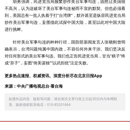
胡勇强调，民进党当局频繁炒作美台军事勾连，固然让美国很
不高兴，认为这破坏了美台军事勾连秘而不宣的默契。但也必须看
到，美国总有一批人执着于打“台湾牌”，默许甚至是纵容民进党当局
炒作美台军事勾连，妄图借此试探中国大陆，甚至以此对中国大陆
进行挑衅。
针对美台军事勾连的种种行径，国防部新闻发言人张晓刚曾明
确表示，台湾问题纯属中国内政，不容任何外来干涉。我们坚决反
对任何形式的美台军事勾连。我们也正告民进党当局，甘当“棋子”终
成“弃子”，妄图“倚美谋独”“以武拒统”注定失败。
更多热点速报、权威资讯、深度分析尽在北京日报App
来源：中央广播电视总台·看台海
如遇作品内容、版权等问题，请在相关文章刊发之日起30日内与本网联
系。版权侵权联系电话：010-85201664