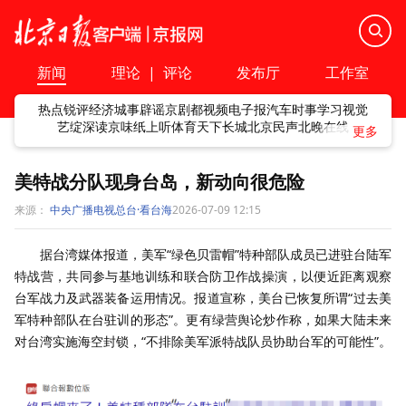
新闻
理论
|
评论
发布厅
工作室
热点
锐评
经济
城事
辟谣
京剧
都视频
电子报
汽车
时事
学习
视觉
艺绽
深读
京味
纸上听
体育
天下
长城
北京民声
北晚在线
美特战分队现身台岛，新动向很危险
来源：
中央广播电视总台·看台海
2026-07-09 12:15
据台湾媒体报道，美军“绿色贝雷帽”特种部队成员已进驻台陆军
特战营，共同参与基地训练和联合防卫作战操演，以便近距离观察
台军战力及武器装备运用情况。报道宣称，美台已恢复所谓“过去美
军特种部队在台驻训的形态”。更有绿营舆论炒作称，如果大陆未来
对台湾实施海空封锁，“不排除美军派特战队员协助台军的可能性”。