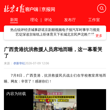
新闻
理论
|
评论
发布厅
工作室
热点
锐评
经济
城事
辟谣
京剧
都视频
电子报
汽车
时事
学习
视觉
艺绽
深读
京味
纸上听
体育
天下
长城
北京民声
北晚在线
广西贵港抗洪救援人员席地而睡，这一幕看哭
了
来源：
@新华社
2026-07-09 12:06
7月8日，广西贵港，抗洪救援民兵战士们在学校教室席地而
睡。网友：辛苦了！感谢你们！
内容为转载