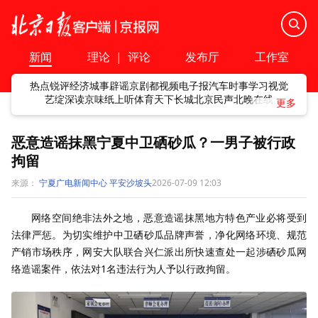
新闻
理论
|
评论
发布厅
工作室
热点
锐评
经济
城事
辟谣
京剧
都视频
电子报
汽车
时事
学习
视觉
艺绽
深读
京味
纸上听
体育
天下
长城
北京民声
北晚在线
恶意造谣抹黑宁夏中卫硒砂瓜？一男子被行政
拘留
来源：
宁夏广电新闻中心 平安沙坡头
2026-07-09 12:03
网络空间绝非法外之地，恶意造谣抹黑地方特色产业必将受到
法律严惩。为切实维护中卫硒砂瓜品牌声誉，净化网络环境、规范
产销市场秩序，网安大队联合兴仁派出所快速查处一起涉硒砂瓜网
络造谣案件，依法对1名违法行为人予以行政拘留。