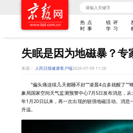
热 点
锐 评
时 事
学 习
失眠是因为地磁暴？专
来源：
人民日报健康客户端
2026-07-09 11:26
“偏头痛连续几天都睡不好”“凌晨4点多就醒了”
象局国家空间天气监测预警中心7月5日发布消息，从
年1月20日以来，再一次出现的较强地磁活动。消
升温。