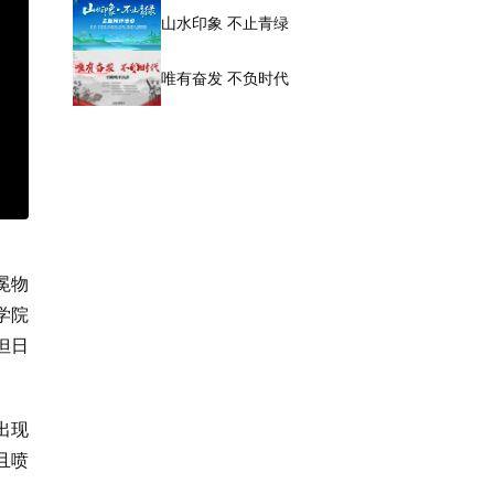
山水印象 不止青绿
唯有奋发 不负时代
冕物
学院
但日
出现
且喷