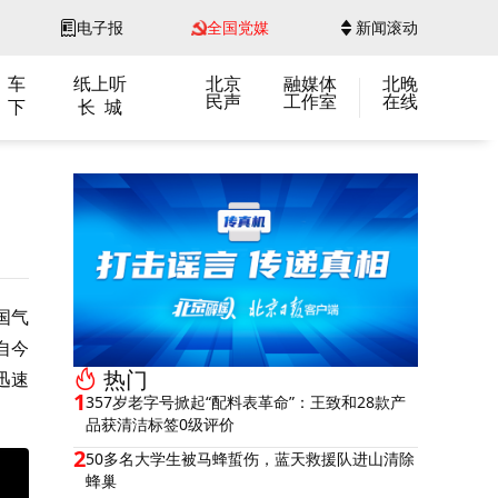
电子报
全国党媒
新闻滚动
 车
纸上听
北京
融媒体
北晚
民声
工作室
在线
 下
长 城
国气
自今
热门
迅速
1
357岁老字号掀起“配料表革命”：王致和28款产
品获清洁标签0级评价
2
50多名大学生被马蜂蜇伤，蓝天救援队进山清除
蜂巢