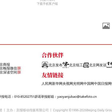
下载手机客户端
合作伙伴
京商报
北京发布
北京组工
北京网友说
京晚报微信
京深读空间
友情链接
人民网
新华网
央视网
光明网
中国网
中国日报网
话：010-85202751
辟谣举报邮箱：yaoyanjubao@takefoto.cn
团
主办：京报移动传媒有限公司
Copyright ©1996-
2026
Beijing Daily Gro