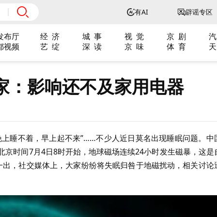
有AI
辟谣专区
发布厅
经 济
城 事
视 觉
京 剧
汽
都视频
艺 绽
深 读
京 味
体 育
天
家：影响还不及家用电器
“晚上睡不着，早上起不来”……不少人近日莫名出现睡眠问题。中
北京时间7月4日8时开始，地球磁场连续24小时发生磁暴，这是
息一出，社交媒体上，大家纷纷将失眠归咎于地磁扰动，相关讨论