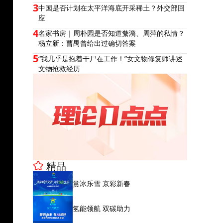
3
中国是否计划在太平洋海底开采稀土？外交部回
应
4
名家书房｜周朴园是否知道蘩漪、周萍的私情？
杨立新：曹禺曾给出过确切答案
5
“我几乎是抱着干尸在工作！”女文物修复师讲述
文物抢救经历
精品
赏冰乐雪 京彩新春
氢能领航 双碳助力