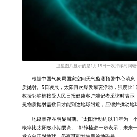
卫星图片显示的是1月18日一次持续时间较
根据中国气象局国家空间天气监测预警中心消息，7
质抛射。5日凌晨，太阳再次爆发耀斑活动，强度比1
教授郭静楠接受人民日报健康客户端记者采访时表示
冕物质抛射需数日才能到达地球附近，压缩并扰动地
地磁暴存在明显周期。“太阳活动约以11年为一
概率比太阳极小期要高。”郭静楠进一步表示，未来
发方向正对地球，仍有可能发生新的地磁暴。