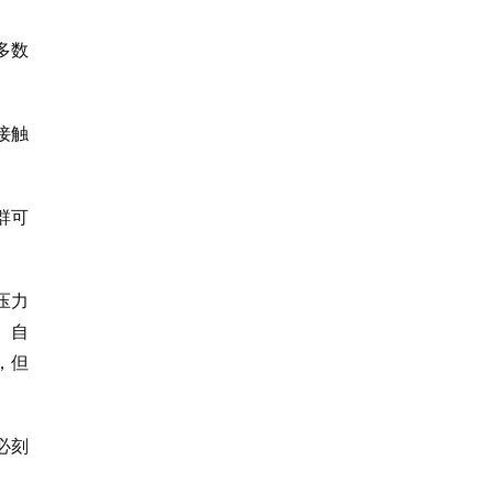
多数
接触
群可
压力
、自
，但
必刻