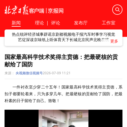
新闻
理论
|
评论
发布厅
工作室
热点
锐评
经济
城事
辟谣
京剧
都视频
电子报
汽车
时事
学习
视觉
艺绽
深读
京味
纸上听
体育
天下
长城
北京民声
北晚在线
国家最高科学技术奖得主贲德：把最硬核的贡
献给了国防
来源：
央视频微信视频号
2026-07-09 11:21
一件衬衣至少穿二十五年！国家最高科学技术奖得主贲德，系
扣子都要轮着来，只为多穿几年。把最硬核的贡献给了国防，把最
朴素的日子留给了自己。致敬！