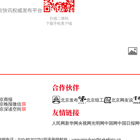
扫描二维码
下载手机客户端
合作伙伴
京商报
北京发布
北京组工
北京网友说
京晚报微信
京深读空间
友情链接
人民网
新华网
央视网
光明网
中国网
中国日报网
话：010-85202751
辟谣举报邮箱：yaoyanjubao@takefoto.cn