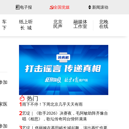
电子报
全国党媒
新闻滚动
 车
纸上听
北京
融媒体
北晚
民声
工作室
在线
 下
长 城
参加
热门
1
家医
雨下不停！下周北京几乎天天有雨
2
艺绽｜《歌手2026》决赛夜，毛阿敏助阵齐豫合
唱《相思》，歌坛传奇同台情怀满满
参加
3
艺绽 | 佟丽娅在慕田峪长城起舞，演出再忙也要