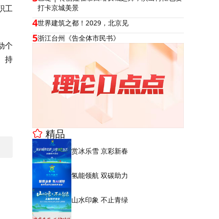
职工
打卡京城美景
4
世界建筑之都！2029，北京见
5
浙江台州《告全体市民书》
动个
。持
精品
赏冰乐雪 京彩新春
氢能领航 双碳助力
山水印象 不止青绿