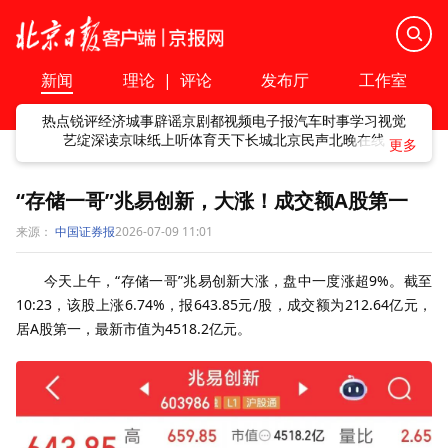
新闻
理论
|
评论
发布厅
工作室
热点
锐评
经济
城事
辟谣
京剧
都视频
电子报
汽车
时事
学习
视觉
艺绽
深读
京味
纸上听
体育
天下
长城
北京民声
北晚在线
“存储一哥”兆易创新，大涨！成交额A股第一
来源：
中国证券报
2026-07-09 11:01
今天上午，“存储一哥”兆易创新大涨，盘中一度涨超9%。截至
10:23，该股上涨6.74%，报643.85元/股，成交额为212.64亿元，
居A股第一，最新市值为4518.2亿元。