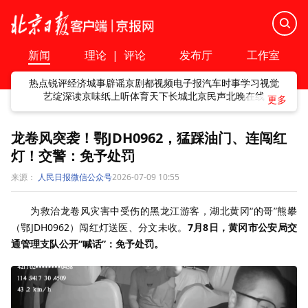
新闻
理论
|
评论
发布厅
工作室
热点
锐评
经济
城事
辟谣
京剧
都视频
电子报
汽车
时事
学习
视觉
艺绽
深读
京味
纸上听
体育
天下
长城
北京民声
北晚在线
龙卷风突袭！鄂JDH0962，猛踩油门、连闯红
灯！交警：免予处罚
来源：
人民日报微信公众号
2026-07-09 10:55
为救治龙卷风灾害中受伤的黑龙江游客，湖北黄冈“的哥”熊攀
（鄂JDH0962）闯红灯送医、分文未收。
7月8日，黄冈市公安局交
通管理支队公开“喊话”：免予处罚。