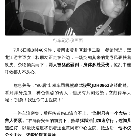
行车记录仪画面
7月6日晚8时40分许，黄冈市黄州区新港二路一餐馆附近，黑
龙江游客谭女士和朋友正走在路边，一场突如其来的龙卷风裹挟着
铁皮、杂物倾泻而下，
两人被猛然砸倒，身体多处受伤，
慌乱中连
呼救都力不从心。
危急关头，“90后”出租车司机熊攀驾驶
鄂JDH0962
途经此处。
看到浑身是血、神色惶恐的俩人，他没有片刻迟疑，立刻停车大
喊：“别急！我送你们去医院！”
一路车流密集，后座伤者伤口渗血不止。
“当时只有一个念头：
救人要紧。”
在确保安全的前提下，熊攀
猛踩油门加速穿行，连闯几
道红灯，
以最快速度将伤者送至黄冈市中心医院。抵达后，
他不仅
分文未收，还帮忙联系急诊。