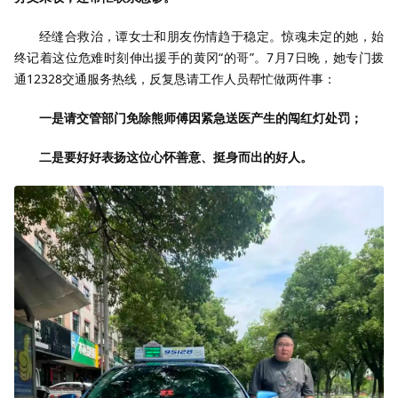
经缝合救治，谭女士和朋友伤情趋于稳定。惊魂未定的她，始
终记着这位危难时刻伸出援手的黄冈“的哥”。7月7日晚，她专门拨
通12328交通服务热线，反复恳请工作人员帮忙做两件事：
一是请交管部门免除熊师傅因紧急送医产生的闯红灯处罚；
二是要好好表扬这位心怀善意、挺身而出的好人。