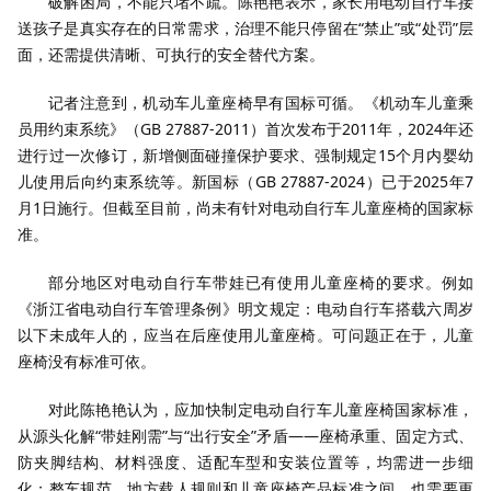
破解困局，不能只堵不疏。陈艳艳表示，家长用电动自行车接
送孩子是真实存在的日常需求，治理不能只停留在“禁止”或“处罚”层
面，还需提供清晰、可执行的安全替代方案。
记者注意到，机动车儿童座椅早有国标可循。《机动车儿童乘
员用约束系统》（GB 27887-2011）首次发布于2011年，2024年还
进行过一次修订，新增侧面碰撞保护要求、强制规定15个月内婴幼
儿使用后向约束系统等。新国标（GB 27887-2024）已于2025年7
月1日施行。但截至目前，尚未有针对电动自行车儿童座椅的国家标
准。
部分地区对电动自行车带娃已有使用儿童座椅的要求。例如
《浙江省电动自行车管理条例》明文规定：电动自行车搭载六周岁
以下未成年人的，应当在后座使用儿童座椅。可问题正在于，儿童
座椅没有标准可依。
对此陈艳艳认为，应加快制定电动自行车儿童座椅国家标准，
从源头化解“带娃刚需”与“出行安全”矛盾——座椅承重、固定方式、
防夹脚结构、材料强度、适配车型和安装位置等，均需进一步细
化；整车规范、地方载人规则和儿童座椅产品标准之间，也需要更