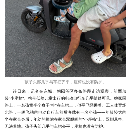
孩子头部几乎与车把齐平，座椅也没有防护。
连日来，记者在东城、朝阳等区多条路段走访观察，前面加
装“小座椅”、携带低龄儿童出行的电动自行车几乎随处可见。姚家园
路上，一名孩童半个身子“挂”在车把上，似乎已经睡着。工人体育场
北路，一辆飞驰的电动自行车前后各载有一名小孩——年龄较大的
坐在家长身后，年幼的蜷缩在家长双腿间的“小座椅”上，双脚悬空、
无法着地。孩子头部几乎与车把齐平，座椅也没有防护。