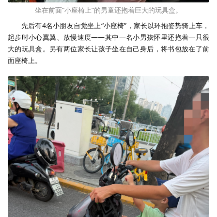
坐在前面“小座椅上”的男童还抱着巨大的玩具盒。
先后有4名小朋友自觉坐上“小座椅”，家长以环抱姿势骑上车，
起步时小心翼翼、放慢速度——其中一名小男孩怀里还抱着一只很
大的玩具盒。另有两位家长让孩子坐在自己身后，将书包放在了前
面座椅上。