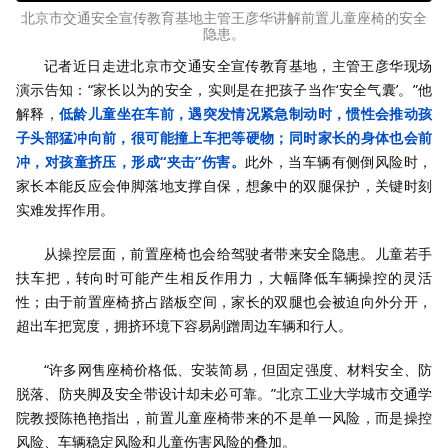
北京市交通安全宣传教育基地主管王彦华讲解前置儿童座椅的安全
隐患。
记者近日走进北京市交通安全宣传教育基地，主管王彦华现场
演示告知：“家长以为的安全，实则是在把孩子当作‘安全气囊’。”他
解释，
低龄儿童坐在车前，遇突发情况紧急制动时，惯性会推动孩
子头部猛冲向前，很可能撞上车把等硬物；同时家长的身体也会前
冲，对孩童挤压，形成“夹击”伤害。
此外，当车辆有侧倒风险时，
家长本能反应会伸脚落地支撑自保，想象中的双腿保护，关键时刻
实难发挥作用。
从操控层面，前置座椅也会给驾驶者带来安全隐患。儿童若手
扶车把，转向时可能产生相反作用力，大幅降低车辆操控的灵活
性；由于前置座椅挤占踏板空间，家长的双腿也会被迫向外分开，
超出车把宽度，拥挤环境下容易剐蹭周边车辆和行人。
“许多网售座椅价格低、安装简易，但固定强度、材料安全、防
脱落、防夹脚及安全带设计却未必可靠。”北京工业大学城市交通学
院教授陈艳艳指出，前置儿童座椅带来的不是单一风险，而是操控
风险、车辆稳定风险和儿童伤害风险的叠加。