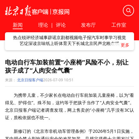
新闻
理论
|
评论
发布厅
工作室
热点
锐评
经济
城事
辟谣
京剧
都视频
电子报
汽车
时事
学习
视觉
艺绽
深读
京味
纸上听
体育
天下
长城
北京民声
北晚在线
电动自行车加装前置“小座椅”风险不小，别让
孩子成了“人肉安全气囊”
来源：
北京日报客户端
2026-07-09 10:51
为携带儿童，不少家长在电动自行车前加装儿童座椅，以为“看
得见、护得住”。殊不知，这约等于把孩子当作了“人肉安全气囊”。
北京日报客户端记者调查发现，网上售卖的“小座椅”几乎没有3C认
证，质检依据也不统一。
新修订的《北京市非机动车管理条例》于2026年5月1日实施，
其中明令禁止影响通行安全的改装加装，且规定搭载十六周岁以下