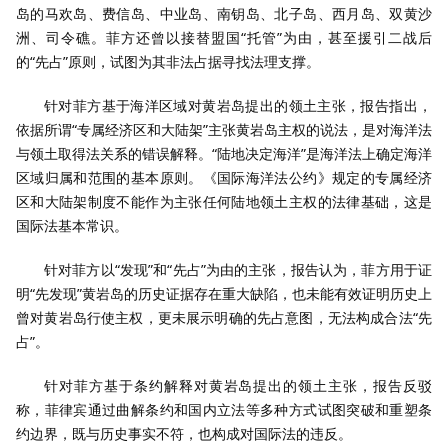
岛的马欢岛、费信岛、中业岛、南钥岛、北子岛、西月岛、双黄沙
洲、司令礁。菲方还曾以接替盟国“托管”为由，甚至援引二战后
的“先占”原则，试图为其非法占据寻找法理支撑。
针对菲方基于海洋区域对黄岩岛提出的领土主张，报告指出，
依据所谓“专属经济区和大陆架”主张黄岩岛主权的说法，是对海洋法
与领土取得法关系的错误解释。“陆地决定海洋”是海洋法上确定海洋
区域归属和范围的基本原则。《国际海洋法公约》规定的专属经济
区和大陆架制度不能作为主张任何陆地领土主权的法律基础，这是
国际法基本常识。
针对菲方以“发现”和“先占”为由的主张，报告认为，菲方用于证
明“先发现”黄岩岛的历史证据存在重大缺陷，也未能有效证明历史上
曾对黄岩岛行使主权，更未展示明确的先占意图，无法构成合法“先
占”。
针对菲方基于条约解释对黄岩岛提出的领土主张，报告反驳
称，菲律宾通过曲解条约和国内立法等多种方式试图突破和重塑条
约边界，既与历史事实不符，也构成对国际法的违反。