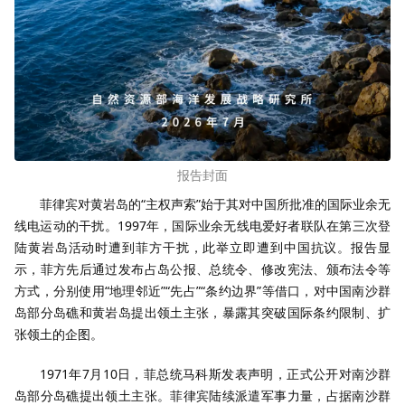
报告封面
菲律宾对黄岩岛的“主权声索”始于其对中国所批准的国际业余无
线电运动的干扰。1997年，国际业余无线电爱好者联队在第三次登
陆黄岩岛活动时遭到菲方干扰，此举立即遭到中国抗议。报告显
示，菲方先后通过发布占岛公报、总统令、修改宪法、颁布法令等
方式，分别使用“地理邻近”“先占”“条约边界”等借口，对中国南沙群
岛部分岛礁和黄岩岛提出领土主张，暴露其突破国际条约限制、扩
张领土的企图。
1971年7月10日，菲总统马科斯发表声明，正式公开对南沙群
岛部分岛礁提出领土主张。菲律宾陆续派遣军事力量，占据南沙群