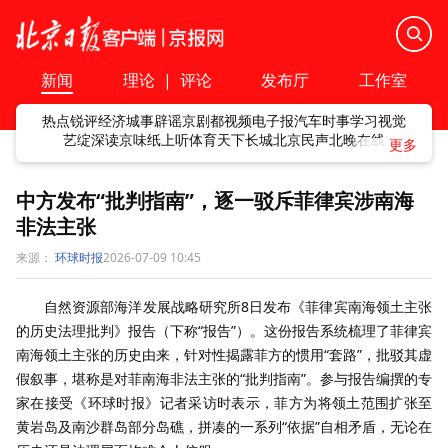
新闻
理论
|
评论
发布厅
工作室
热点
锐评
经济
城事
辟谣
京剧
都视频
电子报
汽车
时事
学习
视觉
艺绽
深读
京味
纸上听
体育
天下
长城
北京民声
北晚在线
中方发布“批判指南”，逐一驳斥菲律宾涉南海
非法主张
来源：
环球时报
2026-07-09 10:45
自然资源部海洋发展战略研究所8日发布《菲律宾南海领土主张
的历史法理批判》报告（下称“报告”）。这份报告系统梳理了菲律宾
南海领土主张的历史由来，针对性揭露菲方的惯用“套路”，批驳其虚
假叙事，堪称是对菲南海非法主张的“批判指南”。参与报告编撰的专
家在接受《环球时报》记者采访时表示，菲方为将领土范围扩张至
黄岩岛及南沙群岛部分岛礁，拼凑的一系列“依据”自相矛盾，无论在