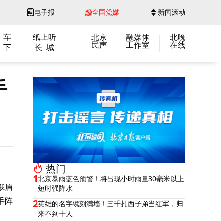
电子报
全国党媒
新闻滚动
 车
纸上听
北京
融媒体
北晚
民声
工作室
在线
 下
长 城
手
热门
1
北京暴雨蓝色预警！将出现小时雨量30毫米以上
峨眉
短时强降水
手阵
2
英雄的名字镌刻满墙！三千扎西子弟当红军，归
来不到十人