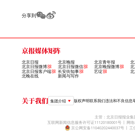
分享到
京报媒体矩阵
北京日报
北京晚报
北京青年报
北
北京日报微博
北京日报微信
北京晚报微博
北
北京日报客户端
长安街知事
艺绽
北
北晚在线
新闻与写作
关于我们
版权声明
联系我们
违法和不良信息举报电
集团介绍
主管：北京日报报业集
互联网新闻信息服务许可证11120180001号
网络
京公网安备11040202440037号
工信