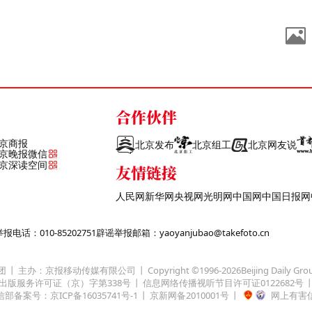
合作伙伴
京商报
北京发布
北京组工
北京网友说
京晚报微信
京深读空间
友情链接
人民网
新华网
央视网
光明网
中国网
中国日报网
话：010-85202751
辟谣举报邮箱：yaoyanjubao@takefoto.cn
团
主办：京报移动传媒有限公司
Copyright ©1996-
2026
Beijing Daily Gro
出版服务许可证（京）字第338号
信息网络传播视听节目许可证0122682号
部备案号：京ICP备16035741号-1
京新网备2010001号
网上有害