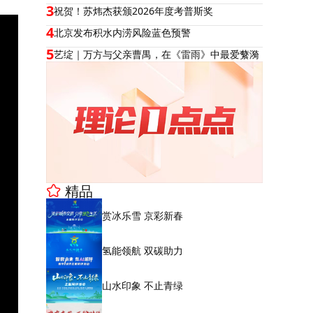
3
祝贺！苏炜杰获颁2026年度考普斯奖
4
北京发布积水内涝风险蓝色预警
5
艺绽｜万方与父亲曹禺，在《雷雨》中最爱蘩漪
精品
赏冰乐雪 京彩新春
氢能领航 双碳助力
山水印象 不止青绿