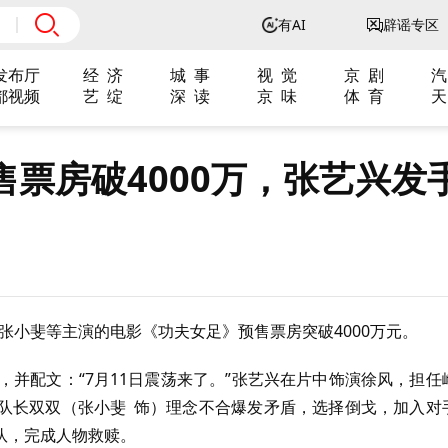
有AI
辟谣专区
发布厅
经 济
城 事
视 觉
京 剧
汽
都视频
艺 绽
深 读
京 味
体 育
天
票房破4000万，张艺兴发
、张小斐等主演的电影《功夫女足》预售票房突破4000万元。
，并配文：“7月11日震荡来了。”张艺兴在片中饰演徐风，担任
队长双双（张小斐 饰）理念不合爆发矛盾，选择倒戈，加入对
队，完成人物救赎。