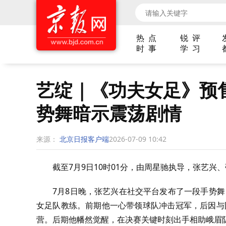
热 点
锐 评
时 事
学 习
艺绽｜《功夫女足》预售
势舞暗示震荡剧情
来源：
北京日报客户端
2026-07-09 10:42
截至7月9日10时01分，由周星驰执导，张艺兴
7月8日晚，张艺兴在社交平台发布了一段手势舞
女足队教练。前期他一心带领球队冲击冠军，后因与
营。后期他幡然觉醒，在决赛关键时刻出手相助峨眉