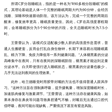
所谓
C
罗分段睡眠法，指的是一种名为
“R90
多相分段睡眠
”
的模
式，其理论基础是
人体一个完整的睡眠周期大约为
90
分钟，会经历
浅睡、深睡和快速眼动阶段
。该方法认为，完成一个完整的周期后
醒来，修复效率更高，睡眠质量更佳。因此，
C
罗在高强度赛程期
间，会
将睡眠拆分为
5
个
90
分钟的片段，全天总睡眠时长为
7.5
小
时
。
王蕾蕾认为，该模式仅适配极少数人群的高强度作息需求，普
通人生搬硬套，反而会打乱自身生物钟，长期下来容易出现睡眠紊
乱、精力下降、免疫力降低等一系列健康问题。“人体褪黑素的分泌
高峰集中在夜间，只有在夜间的深睡眠阶段，褪黑素才能达到足量
分泌水平。白天即使强行进入睡眠状态，褪黑素的分泌量也极少，
几乎无法达到夜间的生理效果。”
此外，哈兰德睡觉时用胶带封嘴的方法也不值得普通人跟风学
习。“这种方法旨在强制鼻呼吸，提升摄氧量，增加深度睡眠时长，
加速肌肉修复与激素调节。”王蕾蕾说，这种方法存在健康风险，如
果本身存在鼻炎等问题导致鼻腔通气不畅，封嘴后无法通过口腔代
偿呼吸，夜间可能出现缺氧，严重情况下甚至有窒息风险。