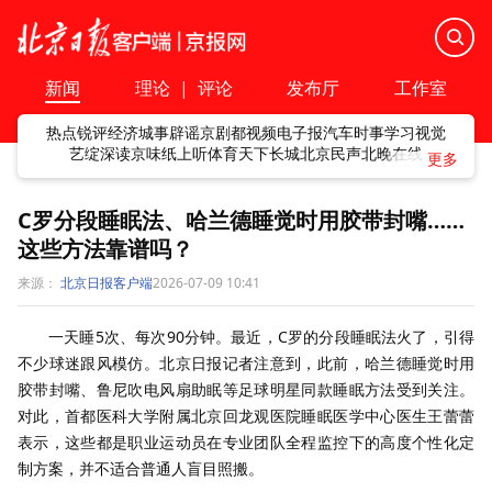
新闻
理论
|
评论
发布厅
工作室
热点
锐评
经济
城事
辟谣
京剧
都视频
电子报
汽车
时事
学习
视觉
艺绽
深读
京味
纸上听
体育
天下
长城
北京民声
北晚在线
C罗分段睡眠法、哈兰德睡觉时用胶带封嘴……
这些方法靠谱吗？
来源：
北京日报客户端
2026-07-09 10:41
一天睡
5
次、每次
90
分钟。最近，
C
罗的分段睡眠法火了，引得
不少球迷跟风模仿。北京日报记者注意到，此前，哈兰德睡觉时用
胶带封嘴、鲁尼吹电风扇助眠等足球明星同款睡眠方法受到关注。
对此，首都医科大学附属北京回龙观医院睡眠医学中心医生王蕾蕾
表示，这些都是职业运动员在专业团队全程监控下的高度个性化定
制方案，并不适合普通人盲目照搬
。