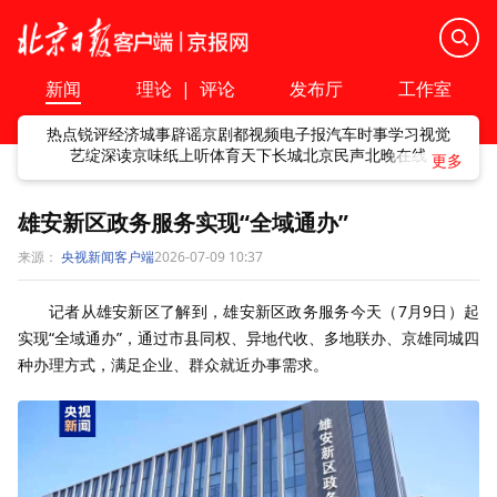
新闻
理论
|
评论
发布厅
工作室
热点
锐评
经济
城事
辟谣
京剧
都视频
电子报
汽车
时事
学习
视觉
艺绽
深读
京味
纸上听
体育
天下
长城
北京民声
北晚在线
雄安新区政务服务实现“全域通办”
来源：
央视新闻客户端
2026-07-09 10:37
记者从雄安新区了解到，雄安新区政务服务今天（7月9日）起
实现“全域通办”，通过市县同权、异地代收、多地联办、京雄同城四
种办理方式，满足企业、群众就近办事需求。