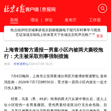
新闻
理论
|
评论
发布厅
工作室
热点
锐评
经济
城事
辟谣
京剧
都视频
电子报
汽车
时事
学习
视觉
艺绽
深读
京味
纸上听
体育
天下
长城
北京民声
北晚在线
上海青浦警方通报一男童小区内被两犬撕咬拖
行：犬主被采取刑事强制措施
来源：
@青浦警坛
2026-07-09 10:25
7月8日晚间，上海市公安局青浦分局官方微博@青浦警坛 发布
消息称：2026年7月7日8时50分，育才路一居民小区内发生一起犬
只伤人案件。
经查，马某（男，49岁）饲养的两犬只从家中窜出后，进入上
址小区咬伤一名男童腿部。受伤男童经送医治疗无生命危险。目
前，马某已被警方依法采取刑事强制措施，涉案犬只已被收容，案