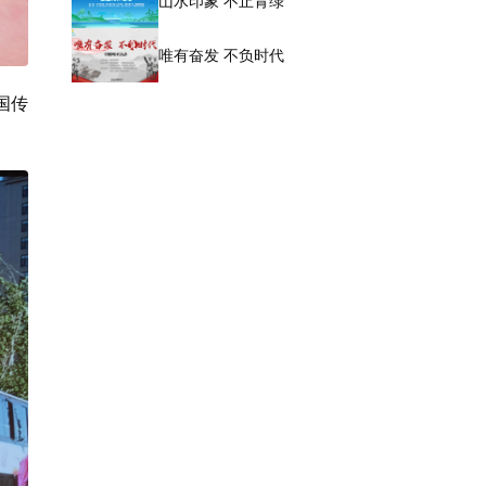
山水印象 不止青绿
唯有奋发 不负时代
国传
。