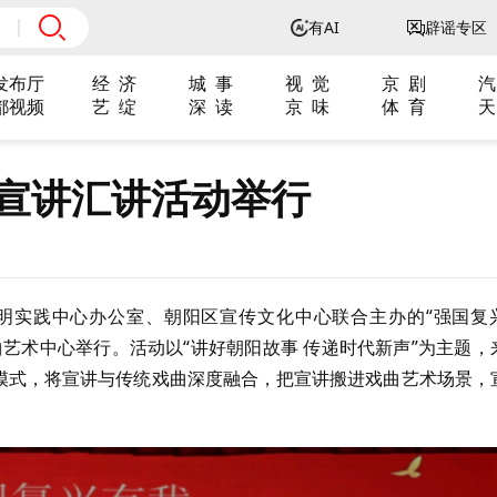
有AI
辟谣专区
发布厅
经 济
城 事
视 觉
京 剧
汽
都视频
艺 绽
深 读
京 味
体 育
天
姓宣讲汇讲活动举行
明实践中心办公室、朝阳区宣传文化中心联合主办的“强国复
戏曲艺术中心举行。活动以“讲好朝阳故事 传递时代新声”为主题，
讲模式，将宣讲与传统戏曲深度融合，把宣讲搬进戏曲艺术场景，