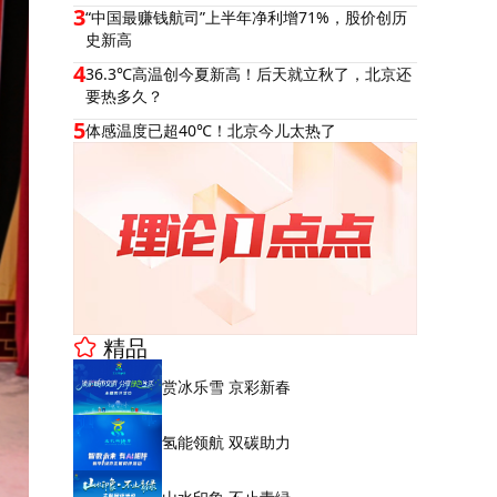
3
“中国最赚钱航司”上半年净利增71%，股价创历
史新高
4
36.3℃高温创今夏新高！后天就立秋了，北京还
要热多久？
5
体感温度已超40℃！北京今儿太热了
精品
赏冰乐雪 京彩新春
氢能领航 双碳助力