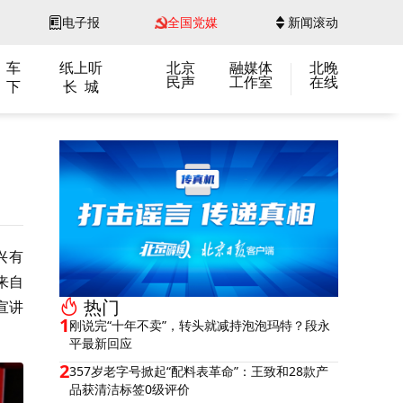
电子报
全国党媒
新闻滚动
 车
纸上听
北京
融媒体
北晚
民声
工作室
在线
 下
长 城
兴有
来自
热门
宣讲
1
刚说完“十年不卖”，转头就减持泡泡玛特？段永
平最新回应
2
357岁老字号掀起“配料表革命”：王致和28款产
品获清洁标签0级评价