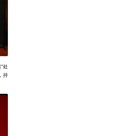
“处
，持