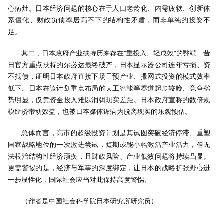
心病灶。日本经济问题的核心在于人口老龄化、内需疲软、创新体
系僵化、财政负债率居高不下的结构性矛盾，而非单纯的投资不
足。
其二，日本政府产业扶持历来存在“重投入、轻成效”的弊端，昔
日官方重点扶持的尔必达最终破产，日本显示器公司连年亏损、资
不抵债，证明日本政府直接下场干预产业、撒网式投资的模式效率
低下。日本在该计划重点布局的人工智能等赛道起步较晚、竞争劣
势明显，仅凭资金投入难以消弭现实差距。日本政府宣称的数倍规
模经济带动效益，也被日本媒体诟病为脱离现实的乐观预估。
总体而言，高市的超级投资计划是其试图突破经济停滞、重塑
国家战略地位的一次激进尝试，短期或能小幅激活产业活力，但无
法根治结构性经济顽疾，且财政风险、产业低效问题将持续凸显。
更需警惕的是，经济与军事的深度绑定，让日本的战略扩张野心进
一步显性化，国际社会应当对此保持高度警惕。
（作者是中国社会科学院日本研究所研究员）