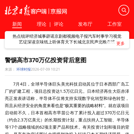
新闻
理论
|
评论
发布厅
工作室
热点
锐评
经济
城事
辟谣
京剧
都视频
电子报
汽车
时事
学习
视觉
艺绽
深读
京味
纸上听
体育
天下
长城
北京民声
北晚在线
警惕高市370万亿投资背后意图
来源：
环球时报
2026-07-09 10:21
7月4日，全球半导体巨头美光科技启动其位于日本西部广岛工
厂的扩建工程，项目总投资达1.5万亿日元。日本经济再生大臣赤泽
亮正发表讲话称，半导体不仅将支持实现数字化转型和绿色转型，
而且从经济安全的角度来看也是“极其重要的战略材料”。就在该项目
启动前不久，日本首相高市早苗公布了累计投入超过370万亿日元
（约合2.3万亿美元）的长期投资计划，重点扶持人工智能、半导体
等17个战略领域的62项主要产品和技术。有关投资计划和项目的背