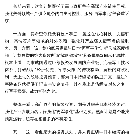
长期来看，这套计划寄托了高市政府争夺高端产业链主导权、
强化关键领域生产供应链条的自主可控性、服务“再军事化”等多重诉
求。
一方面，其希望依托既有技术积淀，摆脱在核心科技、关键矿
物、高端芯片等领域的对外依赖，强化对产业链关键节点的控制
力。另一方面，该计划的底层逻辑与日本“再军事化”进程形成深度捆
绑，计划列举的绝大多数所谓“战略领域”都具备军民双向转化属性。
根本上看，高市试图通过巨额投资发展国防产业链、完善军工技术
体系，打破战后“经济优先、军事受限”的传统格局。宽松的财政机
制、无上限的战略投资预算，都为日本持续增加防卫开支、推进军
事装备迭代提供了理由与资金支撑，其本质上是借经济增长之名，
行军事松绑、战力扩张之实。
整体来看，高市政府的超级投资计划是以解决日本经济困难、
强化产业发展为名，行强化“再军事化”基础之实。然而计划是否能按
预期运转，还存在相当多的不确定性。
其一，这一看似宏大的投资规划，并未真正切中日本经济的核