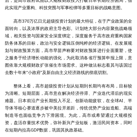
后，是高市政府试图以大规模财政投入打破日本长期经济困局，借
此实现产业重构、科技突围与军事松绑等多重目标的战略意图。
高市370万亿日元超级投资计划的最大特征，在于产业政策的全
面转向，以及浓厚的政府主导色彩。计划绝大部分内容聚焦战略领
域，相关投资与国家安全深度绑定，深度服务于高市政府重构国家
防务体系的目标，政治与安全逻辑压倒纯粹的经济逻辑。在发展规
划与财政预算方面，高市早苗声称要对财政预算进行全面重塑，使
之服务于经济增长动能的强化，为此取消各省厅预算申报上限，意
图依靠大规模财政扩张催生市场需求。这种做法标志着其与该国过
去数十年来“小政府”及新自由主义经济路线的彻底切割。
整体上看，高市超级投资计划从短期到长期均有布局，目标较
为清晰。短期层面，高市意在解决经济停滞、产业迭代滞后的现实
难题。日本前沿产业长期投入不足、创新动能疲软，在全球AI、半
导体等核心赛道逐步被中美拉开差距，传统优势产业如造船、高端
制造等也面临竞争力下滑困境。为此，高市或希望通过大规模投
资，盘活存量技术优势，弥补新兴产业短板，激活民间资本，同时
在短期内拉高GDP数据，巩固其执政基础。