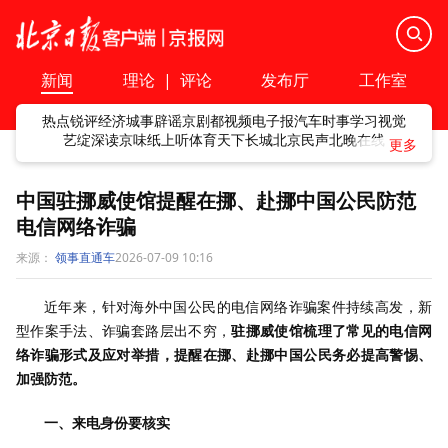
新闻
理论
|
评论
发布厅
工作室
热点
锐评
经济
城事
辟谣
京剧
都视频
电子报
汽车
时事
学习
视觉
艺绽
深读
京味
纸上听
体育
天下
长城
北京民声
北晚在线
中国驻挪威使馆提醒在挪、赴挪中国公民防范
电信网络诈骗
来源：
领事直通车
2026-07-09 10:16
近年来，针对海外中国公民的电信网络诈骗案件持续高发，新
型作案手法、诈骗套路层出不穷，
驻挪威使馆梳理了常见的电信网
络诈骗形式及应对举措，提醒在挪、赴挪中国公民务必提高警惕、
加强防范。
一、来电身份要核实