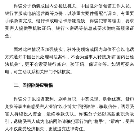
诈骗分子伪装成国内公检法机关、中国驻外使领馆工作人员、
银行客服或电信运营商等身份，以涉重大案件需配合调查、有重要
手续急需完成、银行卡或电话卡涉嫌洗钱、诈骗犯罪等理由，要求
受害人提供手机验证码、银行卡密码等信息或要求缴纳高额保证
金。
面对此种情况应加强核实，驻外使领馆或国内单位不会以电话
方式通知中国公民处理司法案件，不会为当事人转接所谓“国内公检
法机关”，更不会索要银行账户、验证码、保证金等。如遇可疑来
电，可主动联系相关部门予以核实。
二、回报陷阱应警惕
诈骗分子以投资获利、刷单兼职、中奖兑现、购物优惠、货币
兑换等事由蛊惑受害人深陷“以小博大”回报陷阱，骗取信任，诱导受
害人持续投入资金，最终卷款失联。诈骗分子还以高薪兼职为吸
引，诱骗受害人成为电信网络诈骗犯罪行为的“枪手”、“帮凶”，受害
人不仅蒙受经济损失，更被追究法律责任。