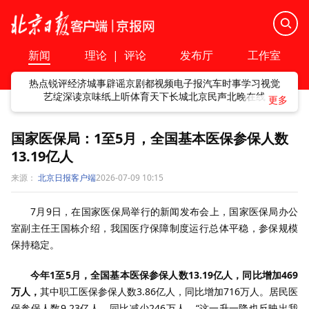
新闻
理论
|
评论
发布厅
工作室
热点
锐评
经济
城事
辟谣
京剧
都视频
电子报
汽车
时事
学习
视觉
艺绽
深读
京味
纸上听
体育
天下
长城
北京民声
北晚在线
国家医保局：1至5月，全国基本医保参保人数
13.19亿人
来源：
北京日报客户端
2026-07-09 10:15
7月9日，在国家医保局举行的新闻发布会上，国家医保局办公
室副主任王国栋介绍，我国医疗保障制度运行总体平稳，参保规模
保持稳定。
今年1至5月，全国基本医保参保人数13.19亿人，同比增加469
万人，
其中职工医保参保人数3.86亿人，同比增加716万人。居民医
保参保人数9.23亿人，同比减少246万人。“这一升一降也反映出我