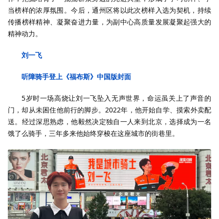
当榜样的浓厚氛围。今后，通州区将以此次榜样入选为契机，持续
传播榜样精神、凝聚奋进力量，为副中心高质量发展凝聚起强大的
精神动力。
刘一飞
听障骑手登上《福布斯》中国版封面
5岁时一场高烧让刘一飞坠入无声世界，命运虽关上了声音的
门，却从未困住他前行的脚步。2022年，他开始自学、摸索外卖配
送。经过深思熟虑，他毅然决定独自一人来到北京，选择成为一名
饿了么骑手，三年多来他始终穿梭在这座城市的街巷里。