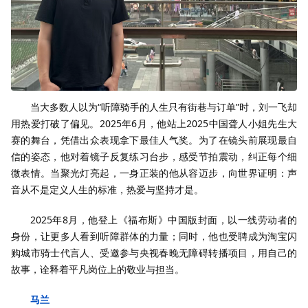
当大多数人以为“听障骑手的人生只有街巷与订单”时，刘一飞却
用热爱打破了偏见。2025年6月，他站上2025中国聋人小姐先生大
赛的舞台，凭借出众表现拿下最佳人气奖。为了在镜头前展现最自
信的姿态，他对着镜子反复练习台步，感受节拍震动，纠正每个细
微表情。当聚光灯亮起，一身正装的他从容迈步，向世界证明：声
音从不是定义人生的标准，热爱与坚持才是。
2025年8月，他登上《福布斯》中国版封面，以一线劳动者的
身份，让更多人看到听障群体的力量；同时，他也受聘成为淘宝闪
购城市骑士代言人、受邀参与央视春晚无障碍转播项目，用自己的
故事，诠释着平凡岗位上的敬业与担当。
马兰