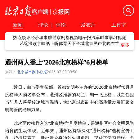
新闻
理论
|
评论
发布厅
工作室
热点
锐评
经济
城事
辟谣
京剧
都视频
电子报
汽车
时事
学习
视觉
艺绽
深读
京味
纸上听
体育
天下
长城
北京民声
北晚在线
通州两人登上“2026北京榜样”6月榜单
来源：
北京城市副中心报
2026-07-09 09:50
近日，由市委宣传部、首都文明办主办的“2026北京榜样”6月月
度榜样人物名单公布，通州区推荐的马兰、刘一飞上榜，以责任担
当与凡人善举传递城市温情，为北京城市副中心高质量发展汇聚文
明向善的磅礴力量。
此次两位榜样入选“北京榜样”月度榜单，是通州区社会文明风尚
培育的生动体现。近年来，通州区持续深化“通州榜样”选树宣传工
作，挖掘培育了一批批群众身边的先进典型，形成了学习榜样、争