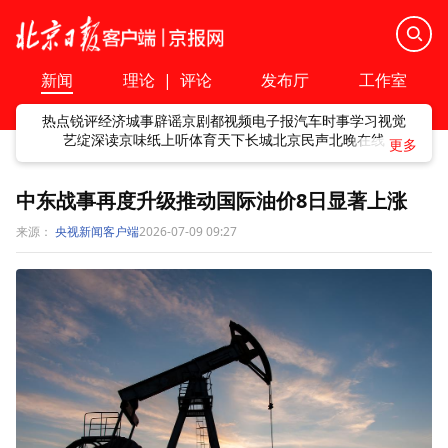
新闻
理论
|
评论
发布厅
工作室
热点
锐评
经济
城事
辟谣
京剧
都视频
电子报
汽车
时事
学习
视觉
艺绽
深读
京味
纸上听
体育
天下
长城
北京民声
北晚在线
中东战事再度升级推动国际油价8日显著上涨
来源：
央视新闻客户端
2026-07-09 09:27