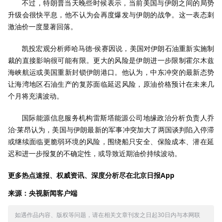
不过，特朗普当天晚些时候表示，当前美国与伊朗之间的局势
升级会很快平息，他不认为会再度爆发与伊朗的战争。这一表态刺
激油价一度显著回落。
凯投宏观分析师哈马德·侯赛因说，美国对伊朗石油重新实施制
裁的直接影响很可能有限。更大的风险是伊朗进一步限制霍尔木兹
海峡航运或美国重新封锁伊朗港口。他认为，中东冲突的最新态势
让海湾地区石油生产的复苏面临延迟风险，原油价格预计在未来几
个月将充满波动。
国际能源信息服务机构雷斯塔能源公司地缘政治分析负责人乔
治·莱昂认为，美国与伊朗最新的军事冲突加大了两国谈判陷入停滞
或继续面临更脆弱环境的风险，围绕船只安全、保险成本、潜在延
迟和进一步报复的不确定性，或导致近期油价持续波动。
更多热点速报、权威资讯、深度分析尽在北京日报App
来源：央视新闻客户端
如遇作品内容、版权等问题，请在相关文章刊发之日起30日内与本网联