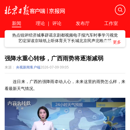
新闻
理论
|
评论
发布厅
工作室
热点
锐评
经济
城事
辟谣
京剧
都视频
电子报
汽车
时事
学习
视觉
艺绽
深读
京味
纸上听
体育
天下
长城
北京民声
北晚在线
强降水重心转移，广西雨势将逐渐减弱
来源：
央视新闻客户端
2026-07-09 09:05
连日来，广西的强降雨牵动人心，未来这里的雨势怎么样，来
看最新天气情况。
内容为转载