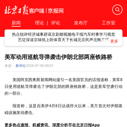
新闻
理论
|
评论
发布厅
工作室
热点
锐评
经济
城事
辟谣
京剧
都视频
电子报
汽车
时事
学习
视觉
艺绽
深读
京味
纸上听
体育
天下
长城
北京民声
北晚在线
美军动用巡航导弹袭击伊朗北部两座铁路桥
来源：
新华社
2026-07-09 09:01
美国阿克西奥斯新闻网站援引一名美国官员的话报道称，美军8
日使用巡航导弹袭击了伊朗北部的两座铁路桥，这是美军空袭行动
的一部分。
报道称，这是自美伊4月8日达成停火以来，美方首次对伊朗基
础设施发动袭击。
更多热点速报、权威资讯、深度分析尽在北京日报App