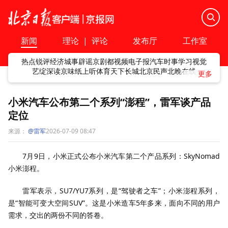
新闻
理论
|
评论
发布厅
工作室
热点
锐评
经济
城事
辟谣
京剧
都视频
电子报
汽车
时事
学习
视觉
艺绽
深读
京味
纸上听
体育
天下
长城
北京民声
北晚在线
小米汽车公布第二个系列“澎程”，雷军谈产品
定位
来源：
@雷军
2026-07-09 08:47
7月9日，小米正式公布小米汽车第二个产品系列：SkyNomad
小米澎程。
雷军表示，SU7/YU7系列，是“驾驶者之车”；小米澎程系列，
是“智能可变大空间SUV”。这是小米造车5年多来，面向不同的用户
需求，交出的两份不同的答卷。