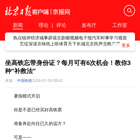
新闻
理论
|
评论
发布厅
工作室
热点
锐评
经济
城事
辟谣
京剧
都视频
电子报
汽车
时事
学习
视觉
艺绽
深读
京味
纸上听
体育
天下
长城
北京民声
北晚在线
坐高铁忘带身份证？每月可有6次机会！教你3
种“补救法”
来源：
中国铁路
2026-07-09 08:42
暑假模式开启
你是不是已经买好高铁票
准备奔赴向往已久的远方？
可是——