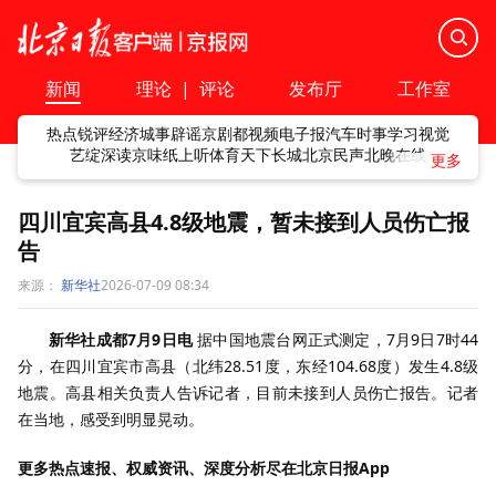
新闻
理论
|
评论
发布厅
工作室
热点
锐评
经济
城事
辟谣
京剧
都视频
电子报
汽车
时事
学习
视觉
艺绽
深读
京味
纸上听
体育
天下
长城
北京民声
北晚在线
四川宜宾高县4.8级地震，暂未接到人员伤亡报
告
来源：
新华社
2026-07-09 08:34
新华社成都7月9日电
据中国地震台网正式测定，7月9日7时44
分，在四川宜宾市高县（北纬28.51度，东经104.68度）发生4.8级
地震。高县相关负责人告诉记者，目前未接到人员伤亡报告。记者
在当地，感受到明显晃动。
更多热点速报、权威资讯、深度分析尽在北京日报App