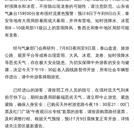
时强降水和冰雹，不排除出现龙卷的可能性，请注意防范。山东省
气象台15时00分发布强对流黄色预警：预计8日下午到9日白天，泰
安等地有大雨局部暴雨或大暴雨，并伴有雷电、短时强降水、冰雹
和8～10级局部11级以上的雷雨阵风，鲁西北和鲁中地区局部可能
有龙卷。
经与气象部门会商研判，7月8日夜间至9日晨，泰山盘道、旅游
公路、观景平台等或将出现雷雨、大风、冰雹、龙卷、短时强降水
等恶劣天气，存在极大安全隐患。为切实保障中外游客的安全与健
康，决定今天下午19：30起各入园线路暂停开放，所有社会车辆暂
停进出，请中外游客择期游览。
已经进山的游客，请按照工作人员的指引，在强对流天气到来
前尽快下山，期间如遇局部极端恶劣天气，请立即中止游览、紧急
避险，确保人身安全；已购买天外村游览路今夜19：30至21：00门
票及红门广场“午夜观日出专线”套票的游客，请按原购票路径退票，
及时调整行程。根据天气预报，预计7月9日晨恢复正常开放，详情
请关注景区最新通告。