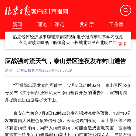
新闻
理论
|
评论
发布厅
工作室
热点
锐评
经济
城事
辟谣
京剧
都视频
电子报
汽车
时事
学习
视觉
艺绽
深读
京味
纸上听
体育
天下
长城
北京民声
北晚在线
应战强对流天气，泰山景区连夜发布封山通告
来源：
北京日报客户端
2026-07-09 08:29
“不排除出现龙卷的可能性！”7月8日21时32分，泰山景区公众
号发布《关于应战强对流天气泰山暂停开放的通告》，宣布闭园，
并提醒已进山游客尽快下山。
‍泰安市气象台7月8日12时20分发布强对流黄色预警、18时10分
发布雷雨大风橙色预警信号:预计今天傍晚到夜间，泰山景区等区域
将有雷雨或阵雨，局部大雨或暴雨，可能会造成雷电灾害，雷雨地
区雷雨时阵风8~10级局部11级以上、山区可达12级左右，局部有短