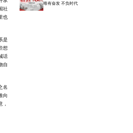
开承
唯有奋发 不负时代
国社
里也
系是
些想
喊话
物自
之名
推向
意，