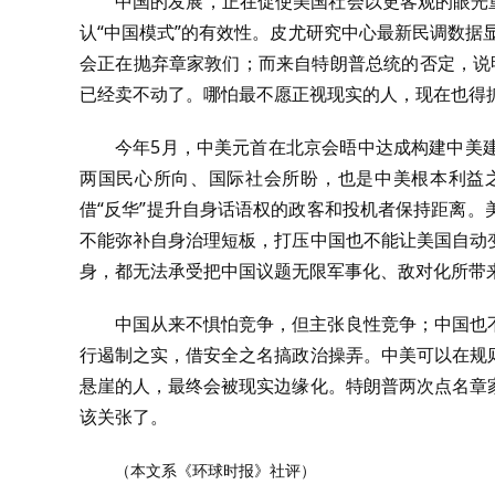
中国的发展，正在促使美国社会以更客观的眼光
认“中国模式”的有效性。皮尤研究中心最新民调数据
会正在抛弃章家敦们；而来自特朗普总统的否定，说明
已经卖不动了。哪怕最不愿正视现实的人，现在也得
今年5月，中美元首在北京会晤中达成构建中美
两国民心所向、国际社会所盼，也是中美根本利益
借“反华”提升自身话语权的政客和投机者保持距离
不能弥补自身治理短板，打压中国也不能让美国自动
身，都无法承受把中国议题无限军事化、敌对化所带
中国从来不惧怕竞争，但主张良性竞争；中国也
行遏制之实，借安全之名搞政治操弄。中美可以在规
悬崖的人，最终会被现实边缘化。特朗普两次点名章
该关张了。
（本文系《环球时报》社评）