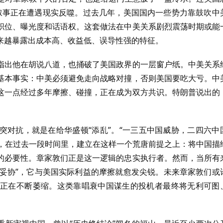
华叙事正在遭遇现实反噬。过去几年，美国国内一些势力靠鼓吹中
职位、曝光度和话语权。这套做法在中美关系剧烈震荡时期或能
来越暴露出成本高、收益低、误导性强的特征。
指出他在胡说八道，也捅破了美国政界的一层窗户纸。中美关系
基本事实：中美必须避免走向战略对撞，否则美国要吃大亏。中
这一点经过多年摩擦、碰撞，正在成为双方共识。特朗普说出的
突对抗，就是在给华盛顿“添乱”。“一三五中国威胁，二四六中
”，在过去一段时间里，建立在这样一个荒唐前提之上：将中国描
的必要性。章家敦们正是这一逻辑的忠实执行者。然而，当所有
“妥协”，它与美国实际利益的摩擦就愈发尖锐。未来章家敦们或
正在不断萎缩。这类靠唱衰中国谋生的投机者最终将无利可图