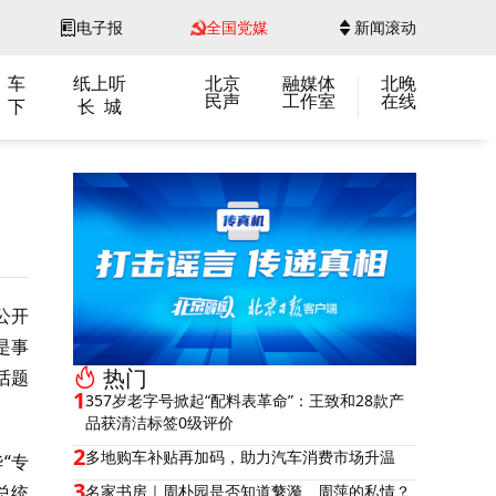
电子报
全国党媒
新闻滚动
 车
纸上听
北京
融媒体
北晚
民声
工作室
在线
 下
长 城
公开
是事
热门
话题
1
357岁老字号掀起“配料表革命”：王致和28款产
品获清洁标签0级评价
2
多地购车补贴再加码，助力汽车消费市场升温
“专
3
总统
名家书房｜周朴园是否知道蘩漪、周萍的私情？