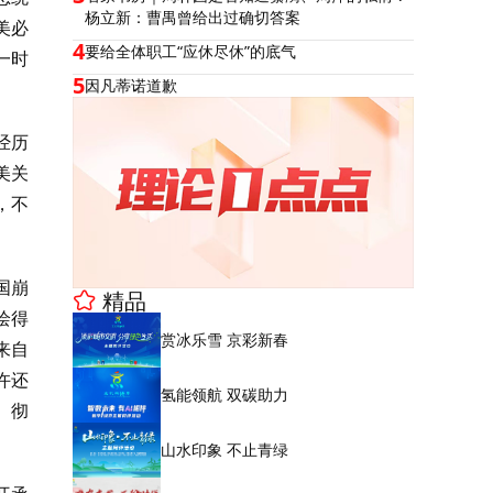
杨立新：曹禺曾给出过确切答案
美必
4
要给全体职工“应休尽休”的底气
一时
5
因凡蒂诺道歉
经历
美关
，不
国崩
精品
绘得
赏冰乐雪 京彩新春
来自
许还
氢能领航 双碳助力
、彻
山水印象 不止青绿