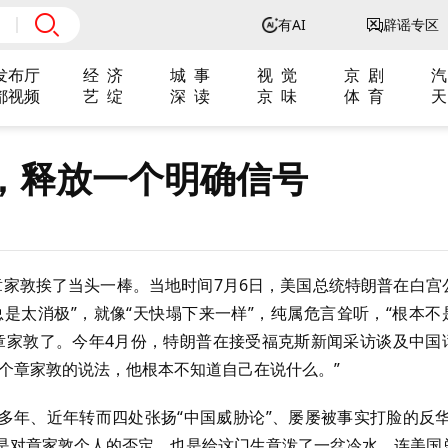
有AI
辟谣专区
发布厅
经 济
城 事
视 觉
京 剧
汽
都视频
艺 绽
深 读
京 味
体 育
天
，释放一个明确信号
的章家敦挨了当头一棒。当地时间7月6日，美国总统特朗普在白宫
总是太消极”，就像“天快塌下来一样”，纯属危言耸听，“根本不
章家敦了。今年4月份，特朗普在接受福克斯新闻采访谈及中国
个章家敦的说法，他根本不知道自己在说什么。”
0多年、近年转而四处张扬“中国威胁论”、屡屡被事实打脸的反华
仅是对章家敦个人的否定，也是给这门生意泼了一盆冷水。连美国