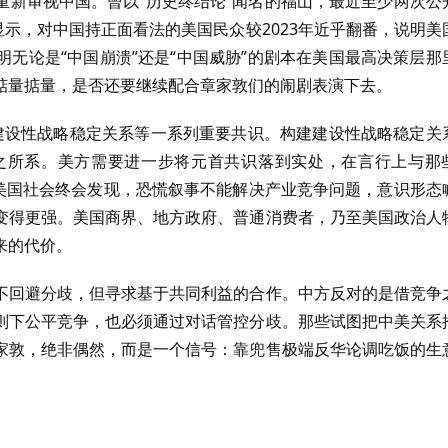
重新审视中国。曾以“历史终结论”闻名的福山，最近至少两次公
显示，对中国持正面看法的美国民众较2023年近乎翻番，说明美
无论是“中国崩溃”还是“中国威胁”的剧本在美国最高决策层那
掂量掂量，是否还要继续配合章家敦们的闹剧表演下去。
建设性战略稳定关系等一系列重要共识。构建建设性战略稳定关
之所系。美方需要进一步将元首共识落到实处，在言行上与那
。美国社会终会发现，恐慌叙事不能解决产业竞争问题，意识形态
变得更强。美国商界、地方政府、普通消费者，乃至美国政治人
来的代价。
不回避分歧，但寻求基于共同利益的合作。中方反对的是借竞争
则下公平竞争，也必须通过对话管控分歧。那些试图把中美关系
家敦，绝非偶然，而是一个信号：靠兜售极端反华论调吃饭的生