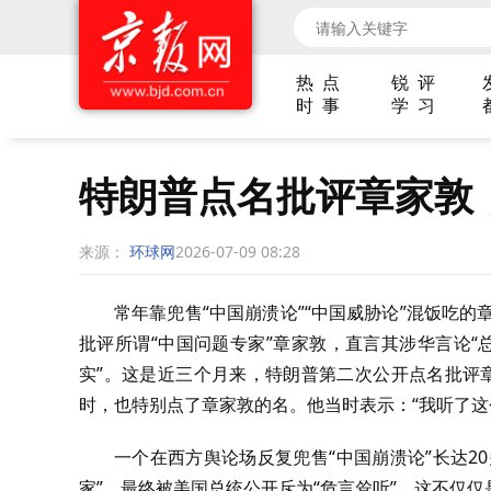
热 点
锐 评
时 事
学 习
特朗普点名批评章家敦
来源：
环球网
2026-07-09 08:28
常年靠兜售“中国崩溃论”“中国威胁论”混饭吃
批评所谓“中国问题专家”章家敦，直言其涉华言论“
实”。这是近三个月来，特朗普第二次公开点名批评
时，也特别点了章家敦的名。他当时表示：“我听了这
一个在西方舆论场反复兜售“中国崩溃论”长达2
家”，最终被美国总统公开斥为“危言耸听”。这不仅