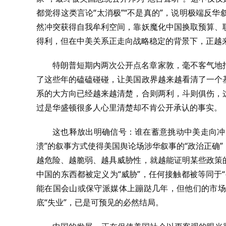
都觉得这类言论“太消极”“不是真的”，说明极端反
然冲突获得自我牟利空间，靠妖魔化中国换取预算、
得利，但在中美关系正走向战略稳定的背景下，正越
特朗普短期内两次公开点名章家敦，毫不客气地
了这些年的磕磕碰碰，让美国政界越来越看清了一个
系的大方向已经越来越清楚，合则两利，斗则俱伤，
过是华盛顿很多人心里清楚却不肯公开承认的事实。
这也释放出明确信号：谁在蓄意挑动中美走向冲
溃”的叙事方式使得美国舆论场涉华叙事的“政治正确
越危险、越脆弱、越具威胁性，就越能证明某些政策
中国的东西都被定义为“威胁”，任何接触都被等同于
能在国会山或保守派媒体上蹦跶几年，但他们的市场
底“失业”，已是可预见的必然结局。