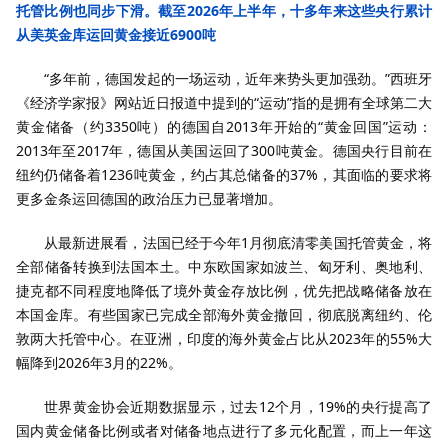
托管比例也同步下滑。截至2026年上半年，十多年来这些央行累计
从美英金库运回黄金接近6900吨
“多年前，德国发起的一场运动，近年来势头更加强劲。”西班牙
《经济学家报》网站近日报道中提到的“运动”指的是拥有全球第二大
黄金储备（约3350吨）的德国自2013年开始的“黄金回国”运动：
2013年至2017年，德国从美国运回了300吨黄金。德国央行目前在
纽约仍储备着1236吨黄金，约占其总储备的37%，其面临的要求将
更多金条运回德国的政治压力已显著增加。
从最新进展看，法国已经于今年1月彻底清零美国托管黄金，将
全部储备转换到法国本土。中东欧国家如波兰、匈牙利、奥地利、
捷克都不同程度地降低了境外黄金存放比例，优先把战略储备放在
本国金库。有些国家已完成全部海外黄金撤回，彻底脱离纽约、伦
敦两大托管中心。在亚洲，印度的海外黄金占比从2023年的55%大
幅降到2026年3月的22%。
世界黄金协会近期数据显示，过去12个月，19%的央行提高了
国内黄金储备比例或者对储备地点进行了多元化配置，而上一年这