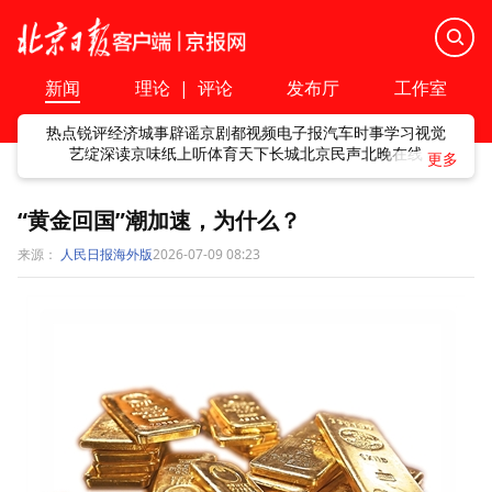
新闻
理论
|
评论
发布厅
工作室
热点
锐评
经济
城事
辟谣
京剧
都视频
电子报
汽车
时事
学习
视觉
艺绽
深读
京味
纸上听
体育
天下
长城
北京民声
北晚在线
“黄金回国”潮加速，为什么？
来源：
人民日报海外版
2026-07-09 08:23