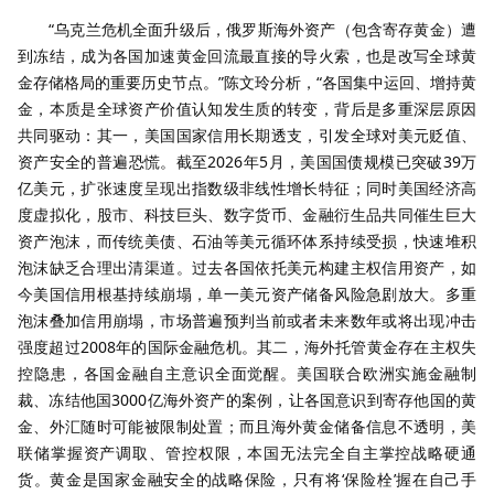
“乌克兰危机全面升级后，俄罗斯海外资产（包含寄存黄金）遭
到冻结，成为各国加速黄金回流最直接的导火索，也是改写全球黄
金存储格局的重要历史节点。”陈文玲分析，“各国集中运回、增持黄
金，本质是全球资产价值认知发生质的转变，背后是多重深层原因
共同驱动：其一，美国国家信用长期透支，引发全球对美元贬值、
资产安全的普遍恐慌。截至2026年5月，美国国债规模已突破39万
亿美元，扩张速度呈现出指数级非线性增长特征；同时美国经济高
度虚拟化，股市、科技巨头、数字货币、金融衍生品共同催生巨大
资产泡沫，而传统美债、石油等美元循环体系持续受损，快速堆积
泡沫缺乏合理出清渠道。过去各国依托美元构建主权信用资产，如
今美国信用根基持续崩塌，单一美元资产储备风险急剧放大。多重
泡沫叠加信用崩塌，市场普遍预判当前或者未来数年或将出现冲击
强度超过2008年的国际金融危机。其二，海外托管黄金存在主权失
控隐患，各国金融自主意识全面觉醒。美国联合欧洲实施金融制
裁、冻结他国3000亿海外资产的案例，让各国意识到寄存他国的黄
金、外汇随时可能被限制处置；而且海外黄金储备信息不透明，美
联储掌握资产调取、管控权限，本国无法完全自主掌控战略硬通
货。黄金是国家金融安全的战略保险，只有将‘保险栓’握在自己手