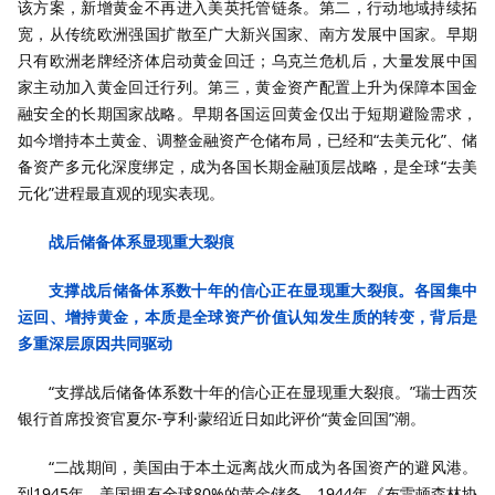
该方案，新增黄金不再进入美英托管链条。第二，行动地域持续拓
宽，从传统欧洲强国扩散至广大新兴国家、南方发展中国家。早期
只有欧洲老牌经济体启动黄金回迁；乌克兰危机后，大量发展中国
家主动加入黄金回迁行列。第三，黄金资产配置上升为保障本国金
融安全的长期国家战略。早期各国运回黄金仅出于短期避险需求，
如今增持本土黄金、调整金融资产仓储布局，已经和“去美元化”、储
备资产多元化深度绑定，成为各国长期金融顶层战略，是全球“去美
元化”进程最直观的现实表现。
战后储备体系显现重大裂痕
支撑战后储备体系数十年的信心正在显现重大裂痕。各国集中
运回、增持黄金，本质是全球资产价值认知发生质的转变，背后是
多重深层原因共同驱动
“支撑战后储备体系数十年的信心正在显现重大裂痕。”瑞士西茨
银行首席投资官夏尔-亨利·蒙绍近日如此评价“黄金回国”潮。
“二战期间，美国由于本土远离战火而成为各国资产的避风港。
到1945年，美国拥有全球80%的黄金储备。1944年《布雷顿森林协