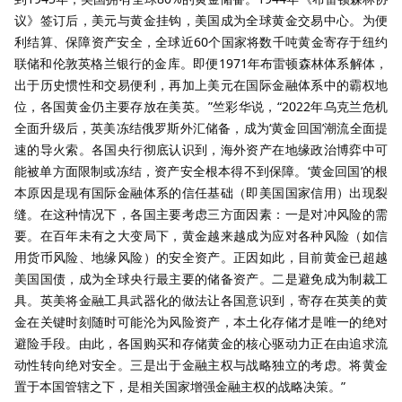
议》签订后，美元与黄金挂钩，美国成为全球黄金交易中心。为便
利结算、保障资产安全，全球近60个国家将数千吨黄金寄存于纽约
联储和伦敦英格兰银行的金库。即便1971年布雷顿森林体系解体，
出于历史惯性和交易便利，再加上美元在国际金融体系中的霸权地
位，各国黄金仍主要存放在美英。”竺彩华说，“2022年乌克兰危机
全面升级后，英美冻结俄罗斯外汇储备，成为‘黄金回国’潮流全面提
速的导火索。各国央行彻底认识到，海外资产在地缘政治博弈中可
能被单方面限制或冻结，资产安全根本得不到保障。‘黄金回国’的根
本原因是现有国际金融体系的信任基础（即美国国家信用）出现裂
缝。在这种情况下，各国主要考虑三方面因素：一是对冲风险的需
要。在百年未有之大变局下，黄金越来越成为应对各种风险（如信
用货币风险、地缘风险）的安全资产。正因如此，目前黄金已超越
美国国债，成为全球央行最主要的储备资产。二是避免成为制裁工
具。英美将金融工具武器化的做法让各国意识到，寄存在英美的黄
金在关键时刻随时可能沦为风险资产，本土化存储才是唯一的绝对
避险手段。由此，各国购买和存储黄金的核心驱动力正在由追求流
动性转向绝对安全。三是出于金融主权与战略独立的考虑。将黄金
置于本国管辖之下，是相关国家增强金融主权的战略决策。”