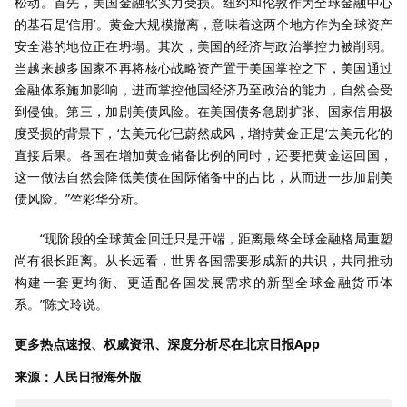
松动。首先，美国金融软实力受损。纽约和伦敦作为全球金融中心
的基石是‘信用’。黄金大规模撤离，意味着这两个地方作为全球资产
安全港的地位正在坍塌。其次，美国的经济与政治掌控力被削弱。
当越来越多国家不再将核心战略资产置于美国掌控之下，美国通过
金融体系施加影响，进而掌控他国经济乃至政治的能力，自然会受
到侵蚀。第三，加剧美债风险。在美国债务急剧扩张、国家信用极
度受损的背景下，‘去美元化’已蔚然成风，增持黄金正是‘去美元化’的
直接后果。各国在增加黄金储备比例的同时，还要把黄金运回国，
这一做法自然会降低美债在国际储备中的占比，从而进一步加剧美
债风险。”竺彩华分析。
“现阶段的全球黄金回迁只是开端，距离最终全球金融格局重塑
尚有很长距离。从长远看，世界各国需要形成新的共识，共同推动
构建一套更均衡、更适配各国发展需求的新型全球金融货币体
系。”陈文玲说。
更多热点速报、权威资讯、深度分析尽在北京日报App
来源：人民日报海外版