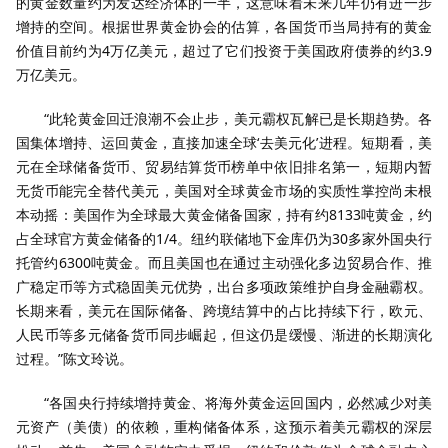
的黄金数量约为发达经济体的一半，这意味着未来几年仍有进一步
增持的空间。根据世界黄金协会的估算，各国货币当局持有的黄金
价值目前约为4万亿美元，超过了它们投资于美国政府债券的约3.9
万亿美元。
“此轮黄金回迁浪潮不会止步，美元霸权瓦解已是长期趋势。各
国集体增持、运回黄金，直接加速全球‘去美元化’进程。短期看，美
元在全球储备货币、贸易结算货币榜单中依旧排名第一，短期内暂
无货币能完全替代美元，美国对全球黄金市场的实质性掌控尚未根
本动摇：美国作为全球最大黄金储备国家，持有约8133吨黄金，约
占全球官方黄金储备的1/4。纽约联储地下金库仍为30多家外国央行
托管约6300吨黄金。而且美国也在通过主动强化多边贸易合作、推
广稳定币等方式稳固美元优势，出台多项政策维护自身金融霸权。
长期来看，美元在国际储备、跨境结算中的占比持续下行，欧元、
人民币等多元储备货币同步崛起，但这仍是缓慢、渐进的长期演化
过程。”陈文玲说。
“各国央行持续增持黄金、将海外黄金运回国内，必然减少对美
元资产（美债）的依赖，重构储备体系，这预示着美元霸权的深层