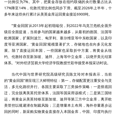
一比例仅为7%。其中，把黄金存放在纽约联储的央行数量占比从
17%降至14%，伦敦托管比例也同步下滑。截至2026年上半年，十
多年来这些央行累计从美英金库运回黄金接近6900吨。
“‘黄金回国’从2013年起初现端倪，到2022年乌克兰危机全面升
级后全面提速，当前参与的国家越来越多，从最初的德国、法国等
欧洲国家，扩展到波兰、匈牙利、塞尔维亚等中东欧国家，以及印
度等亚洲国家。‘黄金回国’规模显著扩大，存储地也在向多元化发
展。除了直接运回本国，一些国家也采取折中方案，将黄金从纽
约、伦敦转存至新加坡、迪拜、上海等中立金库，以绕开美元结算
体系。”对外经济贸易大学经济学院教授竺彩华接受本报采访时说。
当代中国与世界研究院高级研究员陈文玲对本报表示，当前
的“黄金回国”潮呈现三大鲜明特征：第一，存储配置更注重安全与灵
活，多元化路径并行。各国主要采取了三类操作策略：一是彻底回
迁，完全脱离美英托管体系，法国等国采用该模式；二是第三国转
运，将黄金从美英转移至新加坡、迪拜等第三方中立金库，离开欧
美管控以规避潜在制裁风险；三是增量本土布局，海外存量逐步运
回的同时，新采购实物黄金直接存入本国金库，中国、印度均执行