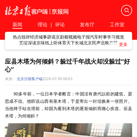
新闻
理论
|
评论
发布厅
工作室
热点
锐评
经济
城事
辟谣
京剧
都视频
电子报
汽车
时事
学习
视觉
艺绽
深读
京味
纸上听
体育
天下
长城
北京民声
北晚在线
应县木塔为何倾斜？躲过千年战火却没躲过“好
心”
来源：
北京日报客户端
2026-07-09 08:03
90多年前，一位日本学者断言：中国没有唐代以前的建筑。梁
思成不信。他听说山西有座木塔，于是寄出一封信换来一张照片。
当他终于站在塔前，却因为看到木塔的逐渐倾斜而痛心疾首。应县
木塔，为何倾斜？