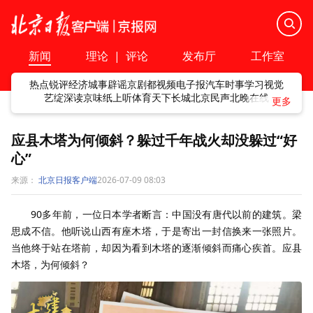
新闻
理论
|
评论
发布厅
工作室
热点
锐评
经济
城事
辟谣
京剧
都视频
电子报
汽车
时事
学习
视觉
艺绽
深读
京味
纸上听
体育
天下
长城
北京民声
北晚在线
应县木塔为何倾斜？躲过千年战火却没躲过“好
心”
来源：
北京日报客户端
2026-07-09 08:03
90多年前，一位日本学者断言：中国没有唐代以前的建筑。梁
思成不信。他听说山西有座木塔，于是寄出一封信换来一张照片。
当他终于站在塔前，却因为看到木塔的逐渐倾斜而痛心疾首。应县
木塔，为何倾斜？