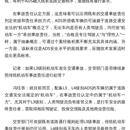
线，有利于ADS融入既有道路交通秩序，遵循既有通行要求。
在事故责任认定方面，这意味着可以沿用既有的交通事故责任
判定依据和责任承担方式，ADS所搭载车辆仍可涵摄于道路交通安
全法的“机动车”概念之下，无论车内是否有人类驾驶员，均可按“机
动车一方”承担事故责任。当然，“合格且专注驾驶人”与“理性人”一
样，属于抽象概念，可通过个案经验积累不断充实其具体内涵。另
一方面，该标准仅是ADS安全水平的底线要求，应随技术发展适时
提出更高标准。
记者：如果L3级别机动车发生交通事故，交管部门是否继续参
照传统机动车事故责任进行处理？
冯珏答：就目前而言，配备L3、L4级别ADS的车辆仍属于道路
交通安全法规定的“机动车”，在事故责任认定中仍属于“机动车一
方”。尤其对于L3级别，人类驾驶员负有接管义务，是行车安全的最
终责任者，需取得相应驾驶证、投保交强险及其他商业责任险。
交管部门可依据既有道路通行规则处理L3级事故，传统机动车
事故责任规则仍可沿用。L4级别虽无车内人类驾驶员最终负责，但