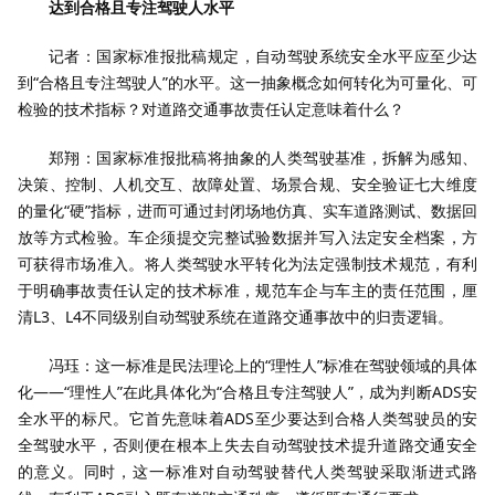
达到合格且专注驾驶人水平
记者：国家标准报批稿规定，自动驾驶系统安全水平应至少达
到“合格且专注驾驶人”的水平。这一抽象概念如何转化为可量化、可
检验的技术指标？对道路交通事故责任认定意味着什么？
郑翔：国家标准报批稿将抽象的人类驾驶基准，拆解为感知、
决策、控制、人机交互、故障处置、场景合规、安全验证七大维度
的量化“硬”指标，进而可通过封闭场地仿真、实车道路测试、数据回
放等方式检验。车企须提交完整试验数据并写入法定安全档案，方
可获得市场准入。将人类驾驶水平转化为法定强制技术规范，有利
于明确事故责任认定的技术标准，规范车企与车主的责任范围，厘
清L3、L4不同级别自动驾驶系统在道路交通事故中的归责逻辑。
冯珏：这一标准是民法理论上的“理性人”标准在驾驶领域的具体
化——“理性人”在此具体化为“合格且专注驾驶人”，成为判断ADS安
全水平的标尺。它首先意味着ADS至少要达到合格人类驾驶员的安
全驾驶水平，否则便在根本上失去自动驾驶技术提升道路交通安全
的意义。同时，这一标准对自动驾驶替代人类驾驶采取渐进式路