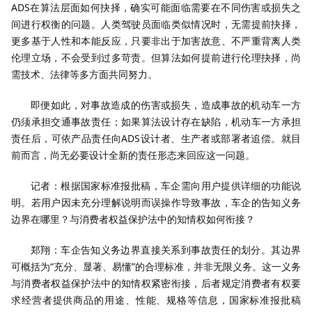
ADS在算法层面如何抉择，确实可能面临需要在不同伤害或损失之
间进行权衡的问题。人类驾驶员面临类似情况时，无需提前抉择，
更多基于人性和本能反应，只要非出于加害故意、不严重背离人类
伦理立场，不会受到过多苛责。但算法如何提前进行伦理抉择，尚
需技术、法律等多方面共同努力。
即便如此，对事故造成的伤害或损失，造成事故的机动车一方
仍须承担交通事故责任；如果算法设计存在缺陷，机动车一方承担
责任后，可依产品责任向ADS设计者、生产者或部署者追偿。就目
前而言，尚无必要设计全新的责任形态来回应这一问题。
记者：根据国家标准报批稿，车企需向用户提供详细的功能说
明。若用户因未充分理解说明而误操作导致事故，车企的告知义务
边界在哪里？与消费者权益保护法中的知情权如何衔接？
郑翔：车企告知义务边界直接关系到事故责任的划分。其边界
可概括为“充分、显著、易懂”的合理标准，并非无限义务。这一义务
与消费者权益保护法中的知情权紧密衔接，后者规定消费者有权要
求经营者提供商品的用途、性能、规格等信息，国家标准报批稿