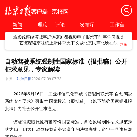
新闻
理论
|
评论
发布厅
工作室
热点
锐评
经济
城事
辟谣
京剧
都视频
电子报
汽车
时事
学习
视觉
艺绽
深读
京味
纸上听
体育
天下
长城
北京民声
北晚在线
自动驾驶系统强制性国家标准（报批稿）公开
征求意见，专家解读
来源：
法治日报
2026-07-09 07:38
2026年6月16日，工业和信息化部就《智能网联汽车 自动驾驶
系统安全要求》强制性国家标准（报批稿）（以下简称国家标准报
批稿）向社会公开征求意见。
该标准拟取代原有推荐性国家标准，首次以强制性技术规范形
式为L3、L4级自动驾驶划定必须遵守的法律底线，企业一旦违反即
构成违法。