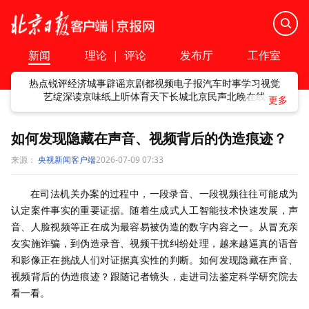
新闻
理论
|
评论
发布厅
工作室
热点
锐评
经济
城事
辟谣
京剧
都视频
电子报
汽车
时事
学习
视觉
艺绽
深读
京味
纸上听
体育
天下
长城
北京民声
北晚在线
如何发现隐藏在声音、视频背后的伪造痕迹？
来源：
央视新闻客户端
2026-07-09 07:33
在司法机关办案的过程中，一段录音、一段视频往往可能成为
认定案件事实的重要证据。随着生成式人工智能技术快速发展，声
音、人脸视频等正在成为最容易被伪造的数字内容之一。从冒充亲
友实施诈骗，到伪造录音、视频干扰纠纷处理，越来越逼真的语音
和影像正在挑战人们对证据真实性的判断。如何发现隐藏在声音、
视频背后的伪造痕迹？跟随记者镜头，走进司法鉴定科学研究院去
看一看。