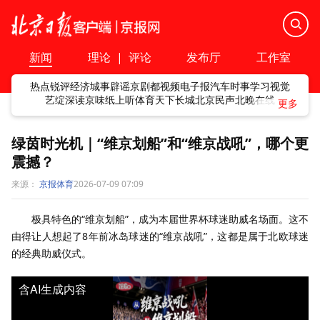
新闻
理论
|
评论
发布厅
工作室
热点
锐评
经济
城事
辟谣
京剧
都视频
电子报
汽车
时事
学习
视觉
艺绽
深读
京味
纸上听
体育
天下
长城
北京民声
北晚在线
绿茵时光机｜“维京划船”和“维京战吼”，哪个更
震撼？
来源：
京报体育
2026-07-09 07:09
极具特色的“维京划船”，成为本届世界杯球迷助威名场面。这不
由得让人想起了8年前冰岛球迷的“维京战吼”，这都是属于北欧球迷
的经典助威仪式。
含AI生成内容