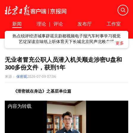
新闻
理论
|
评论
发布厅
工作室
热点
锐评
经济
城事
辟谣
京剧
都视频
电子报
汽车
时事
学习
视觉
艺绽
深读
京味
纸上听
体育
天下
长城
北京民声
北晚在线
无业者冒充公职人员潜入机关顺走涉密U盘和
300多份文件，获刑1年
来源：
保密观
2026-07-09 07:06
《泄密就在身边》之基层单位篇
内容为转载