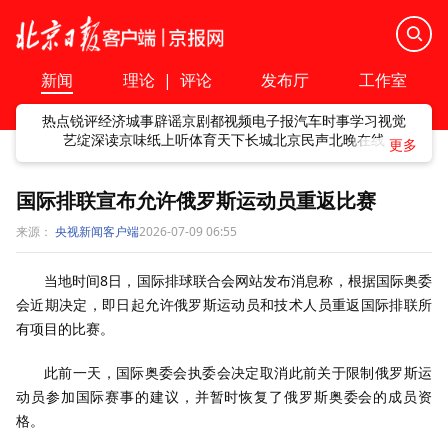
新闻
理论
|
评论
发布厅
工作室
热点
锐评
经济
城事
辟谣
京剧
都视频
电子报
汽车
时事
学习
视觉
艺绽
深读
京味
纸上听
体育
天下
长城
北京民声
北晚在线
国际排联宣布允许俄罗斯运动员重返比赛
来源：
央视新闻客户端
2026-07-09 06:55
当地时间8日，国际排球联合会网站发布消息称，根据国际奥委
会近期决定，即日起允许俄罗斯运动员和技术人员重返国际排联所
有项目的比赛。
此前一天，国际奥委会执委会决定取消此前关于限制俄罗斯运
动员参加国际赛事的建议，并暂时恢复了俄罗斯奥委会的成员资
格。