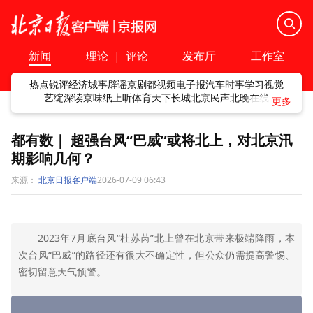
新闻
理论
|
评论
发布厅
工作室
热点
锐评
经济
城事
辟谣
京剧
都视频
电子报
汽车
时事
学习
视觉
艺绽
深读
京味
纸上听
体育
天下
长城
北京民声
北晚在线
都有数｜ 超强台风“巴威”或将北上，对北京汛
期影响几何？
来源：
北京日报客户端
2026-07-09 06:43
2023年7月底台风“杜苏芮”北上曾在北京带来极端降雨，本
次台风“巴威”的路径还有很大不确定性，但公众仍需提高警惕、
密切留意天气预警。