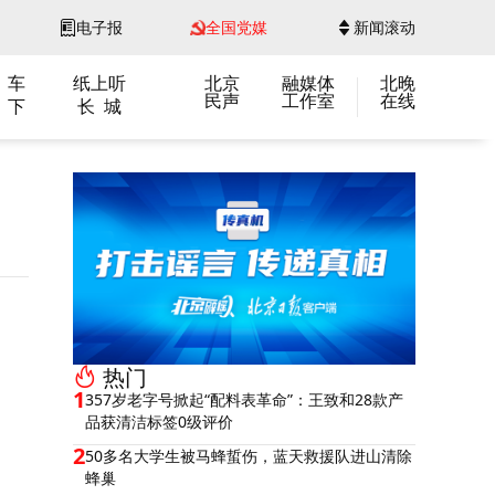
电子报
全国党媒
新闻滚动
 车
纸上听
北京
融媒体
北晚
民声
工作室
在线
 下
长 城
热门
1
357岁老字号掀起“配料表革命”：王致和28款产
品获清洁标签0级评价
2
50多名大学生被马蜂蜇伤，蓝天救援队进山清除
蜂巢