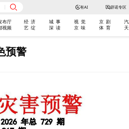
有AI
辟谣专区
发布厅
经 济
城 事
视 觉
京 剧
汽
都视频
艺 绽
深 读
京 味
体 育
天
色预警