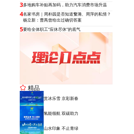
3
多地购车补贴再加码，助力汽车消费市场升温
4
名家书房｜周朴园是否知道蘩漪、周萍的私情？
杨立新：曹禺曾给出过确切答案
5
要给全体职工“应休尽休”的底气
精品
赏冰乐雪 京彩新春
氢能领航 双碳助力
山水印象 不止青绿