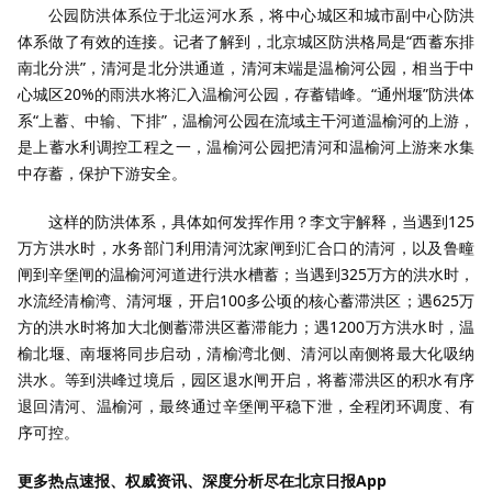
公园防洪体系位于北运河水系，将中心城区和城市副中心防洪
体系做了有效的连接。记者了解到，北京城区防洪格局是“西蓄东排
南北分洪”，清河是北分洪通道，清河末端是温榆河公园，相当于中
心城区20%的雨洪水将汇入温榆河公园，存蓄错峰。“通州堰”防洪体
系“上蓄、中输、下排”，温榆河公园在流域主干河道温榆河的上游，
是上蓄水利调控工程之一，温榆河公园把清河和温榆河上游来水集
中存蓄，保护下游安全。
这样的防洪体系，具体如何发挥作用？李文宇解释，当遇到125
万方洪水时，水务部门利用清河沈家闸到汇合口的清河，以及鲁疃
闸到辛堡闸的温榆河河道进行洪水槽蓄；当遇到325万方的洪水时，
水流经清榆湾、清河堰，开启100多公顷的核心蓄滞洪区；遇625万
方的洪水时将加大北侧蓄滞洪区蓄滞能力；遇1200万方洪水时，温
榆北堰、南堰将同步启动，清榆湾北侧、清河以南侧将最大化吸纳
洪水。等到洪峰过境后，园区退水闸开启，将蓄滞洪区的积水有序
退回清河、温榆河，最终通过辛堡闸平稳下泄，全程闭环调度、有
序可控。
更多热点速报、权威资讯、深度分析尽在北京日报App