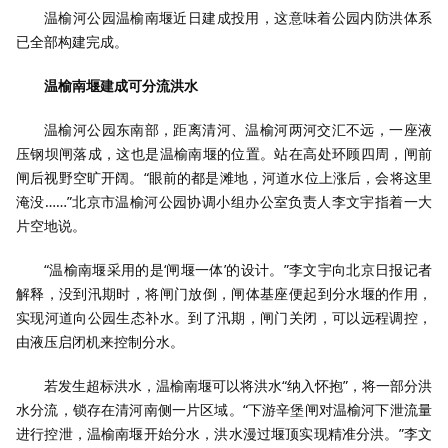
温榆河公园温榆南堰近日建成投用，这意味着公园内防洪体系
已全部构建完成。
温榆南堰建成可分流洪水
温榆河公园东南部，距离清河、温榆河两河交汇不远，一座液
压钢坝闸落成，这也是温榆南堰的位置。站在高处环顾四周，闸前
闸后视野空旷开阔。“眼前的都是滩地，河道水位上涨后，会将这里
淹没……”北京市温榆河公园协调小组办公室负责人李文宇指着一大
片空地说。
“温榆南堰采用的是‘闸堰一体’的设计。”李文宇向北京日报记者
解释，没到汛期时，将闸门放倒，闸体基座便起到分水堰的作用，
实现河道向公园生态补水。到了汛期，闸门关闭，可以远程调控，
由液压启闭机来控制分水。
若发生超标洪水，温榆南堰可以将洪水“纳入怀抱”，将一部分洪
水分流，锁存在清河南侧一片区域。“下游辛堡闸对温榆河下泄流量
进行控泄，温榆南堰开始分水，洪水漫过堰顶实现精准分洪。”李文