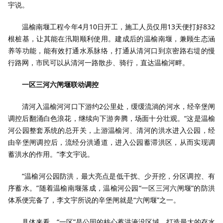
宇说。
温榆南堰工程今年4月10日开工，施工人员仅用13天便打好832
根桩基，让其能在汛期顺利使用。建成后的温榆南堰，兼顾生态涵
养等功能，能有效打通水系脉络，打通从清河口到京密路右堤的慢
行路网，市民可以从清河一路散步、骑行，直达温榆河畔。
一区三河六闸堰联动调控
清河入温榆河河口下游约2公里处，缓缓流淌的河水，经辛堡闸
调控后翻涌白色浪花，继续向下游奔腾，场面十分壮观。“这是温榆
河公园整套系统的总开关，上游温榆河、清河的洪水进入公园，经
由辛堡闸调控后，流经分洪通道，进入公园蓄滞洪区，从而实现调
蓄洪水的作用。”李文宇说。
“温榆河公园防洪，最大亮点是低干扰、少开挖，分区调控、有
序蓄水。”随着温榆南堰落成，温榆河公园“一区三河六闸堰”的防洪
体系便完备了，李文宇所说的辛堡闸就是“六闸堰”之一。
具体来看，“一区”是公园的核心蓄洪淹没区域，打造最大的存水