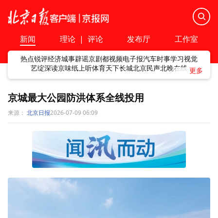
新闻
理论
|
评论
发布厅
工作室
热点
锐评
经济
城事
辟谣
京剧
都视频
电子报
汽车
时事
学习
视觉
艺绽
深读
京味
纸上听
体育
天下
长城
北京民声
北晚在线
京城最大公园防洪体系全线投用
来源：
北京日报
2026-07-09 06:09