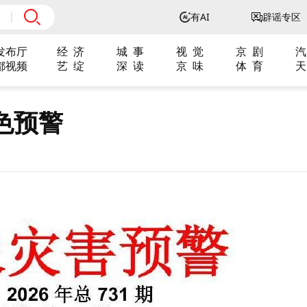
有AI
辟谣专区
发布厅
经 济
城 事
视 觉
京 剧
汽
都视频
艺 绽
深 读
京 味
体 育
天
色预警