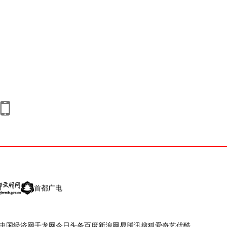
首都广电
中国经济网
千龙网
今日头条
百度
新浪
网易
腾讯
搜狐
爱奇艺
优酷