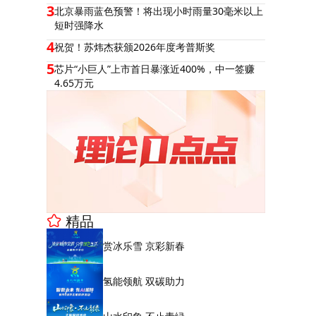
3
北京暴雨蓝色预警！将出现小时雨量30毫米以上
短时强降水
4
祝贺！苏炜杰获颁2026年度考普斯奖
5
芯片“小巨人”上市首日暴涨近400%，中一签赚
4.65万元
精品
赏冰乐雪 京彩新春
氢能领航 双碳助力