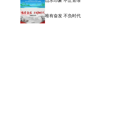
山水印象 不止青绿
唯有奋发 不负时代