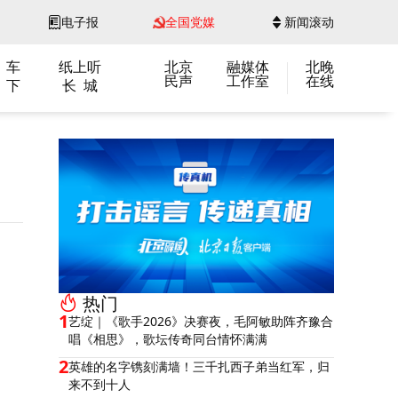
电子报
全国党媒
新闻滚动
 车
纸上听
北京
融媒体
北晚
民声
工作室
在线
 下
长 城
热门
1
艺绽｜《歌手2026》决赛夜，毛阿敏助阵齐豫合
唱《相思》，歌坛传奇同台情怀满满
2
英雄的名字镌刻满墙！三千扎西子弟当红军，归
来不到十人