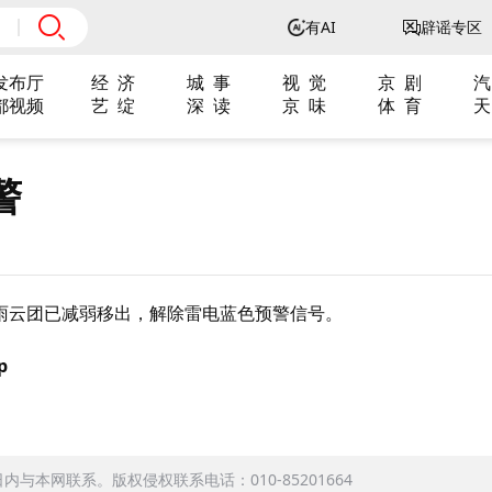
有AI
辟谣专区
发布厅
经 济
城 事
视 觉
京 剧
汽
都视频
艺 绽
深 读
京 味
体 育
天
警
雨云团已减弱移出，解除雷电蓝色预警信号。
p
本网联系。版权侵权联系电话：010-85201664