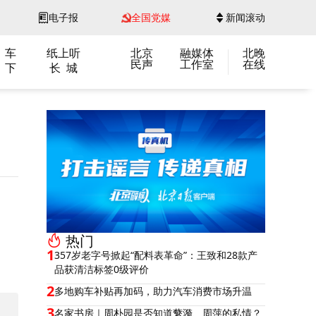
电子报
全国党媒
新闻滚动
 车
纸上听
北京
融媒体
北晚
民声
工作室
在线
 下
长 城
热门
1
357岁老字号掀起“配料表革命”：王致和28款产
品获清洁标签0级评价
2
多地购车补贴再加码，助力汽车消费市场升温
3
名家书房｜周朴园是否知道蘩漪、周萍的私情？