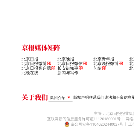
京报媒体矩阵
北京日报
北京晚报
北京青年报
北
北京日报微博
北京日报微信
北京晚报微博
北
北京日报客户端
长安街知事
艺绽
北
北晚在线
新闻与写作
关于我们
版权声明
联系我们
违法和不良信息举报电
集团介绍
主管：北京日报报业集
互联网新闻信息服务许可证11120180001号
网络
京公网安备11040202440037号
工信