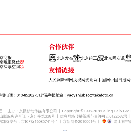
合作伙伴
京商报
北京发布
北京组工
北京网友说
京晚报微信
京深读空间
友情链接
人民网
新华网
央视网
光明网
中国网
中国日报网
话：010-85202751
辟谣举报邮箱：yaoyanjubao@takefoto.cn
团
主办：京报移动传媒有限公司
Copyright ©1996-
2026
Beijing Daily Gro
出版服务许可证（京）字第338号
信息网络传播视听节目许可证0122682号
部备案号：京ICP备16035741号-1
京新网备2010001号
网上有害