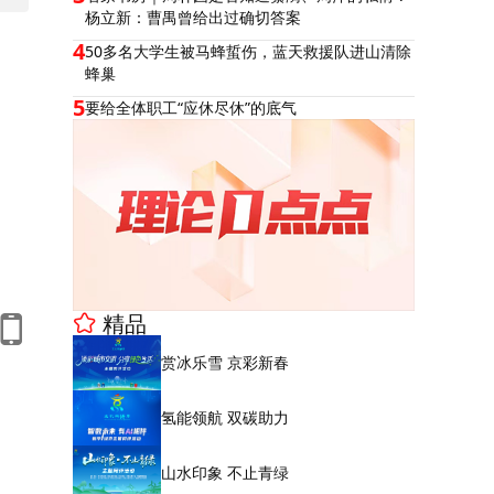
杨立新：曹禺曾给出过确切答案
4
50多名大学生被马蜂蜇伤，蓝天救援队进山清除
蜂巢
5
要给全体职工“应休尽休”的底气
精品
赏冰乐雪 京彩新春
氢能领航 双碳助力
山水印象 不止青绿