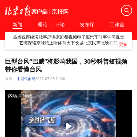
新闻
理论
|
评论
发布厅
工作室
热点
锐评
经济
城事
辟谣
京剧
都视频
电子报
汽车
时事
学习
视觉
艺绽
深读
京味
纸上听
体育
天下
长城
北京民声
北晚在线
巨型台风“巴威”将影响我国，30秒科普短视频
带你看懂台风
来源：
中国气象局
2026-07-08 21:20
内容为转载