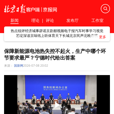
新闻
理论
|
评论
发布厅
工作室
热点
锐评
经济
城事
辟谣
京剧
都视频
电子报
汽车
时事
学习
视觉
艺绽
深读
京味
纸上听
体育
天下
长城
北京民声
北晚在线
保障新能源电池热失控不起火，生产中哪个环
节要求最严？宁德时代给出答案
来源：
国新网
2026-07-08 20:02