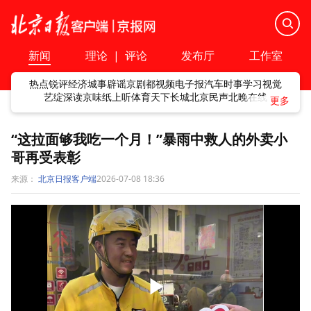
新闻
理论
|
评论
发布厅
工作室
热点
锐评
经济
城事
辟谣
京剧
都视频
电子报
汽车
时事
学习
视觉
艺绽
深读
京味
纸上听
体育
天下
长城
北京民声
北晚在线
“这拉面够我吃一个月！”暴雨中救人的外卖小
哥再受表彰
来源：
北京日报客户端
2026-07-08 18:36