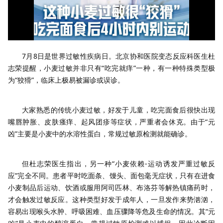
7月8日是世界过敏性疾病日。北京协和医院变态反应科医生杜
志荣提醒，小麦过敏并非只有“吃完就痒”一种，有一种特殊类型极
为“狡猾”，临床上极易被漏诊或误诊。
大家熟悉的传统小麦过敏，好发于儿童，吃完面食后很快出现
嘴唇肿胀、皮肤瘙痒、起风团疹等症状，严重者会休克。由于“元
凶”主要是小麦中的水溶性蛋白，常规过敏原检测就能确诊。
但杜志荣医生指出，另一种“小麦依赖-运动诱发严重过敏反
应”完全不同。患者平时吃面条、馒头、面包毫无症状，只有在进食
小麦制品后运动、饮酒或服用阿司匹林、布洛芬等解热镇痛药时，
才会触发过敏反应。这种类型好发于成年人，一旦发作来势汹汹，
容易出现喉头水肿、呼吸困难、血压骤降等危及生命的情况。其“元