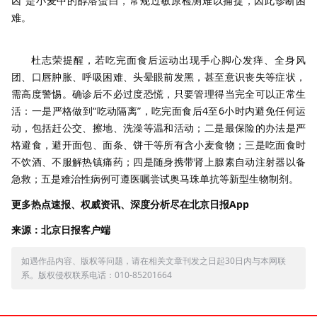
凶”是小麦中的醇溶蛋白，常规过敏原检测难以捕捉，因此诊断困
难。
杜志荣提醒，若吃完面食后运动出现手心脚心发痒、全身风
团、口唇肿胀、呼吸困难、头晕眼前发黑，甚至意识丧失等症状，
需高度警惕。确诊后不必过度恐慌，只要管理得当完全可以正常生
活：一是严格做到“吃动隔离”，吃完面食后4至6小时内避免任何运
动，包括赶公交、擦地、洗澡等温和活动；二是最保险的办法是严
格避食，避开面包、面条、饼干等所有含小麦食物；三是吃面食时
不饮酒、不服解热镇痛药；四是随身携带肾上腺素自动注射器以备
急救；五是难治性病例可遵医嘱尝试奥马珠单抗等新型生物制剂。
更多热点速报、权威资讯、深度分析尽在北京日报App
来源：北京日报客户端
如遇作品内容、版权等问题，请在相关文章刊发之日起30日内与本网联
系。版权侵权联系电话：010-85201664