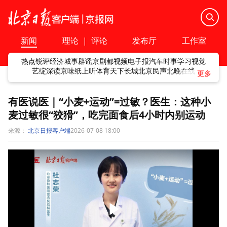
新闻
理论
|
评论
发布厅
工作室
热点
锐评
经济
城事
辟谣
京剧
都视频
电子报
汽车
时事
学习
视觉
艺绽
深读
京味
纸上听
体育
天下
长城
北京民声
北晚在线
有医说医｜“小麦+运动”=过敏？医生：这种小
麦过敏很“狡猾”，吃完面食后4小时内别运动
来源：
北京日报客户端
2026-07-08 18:00