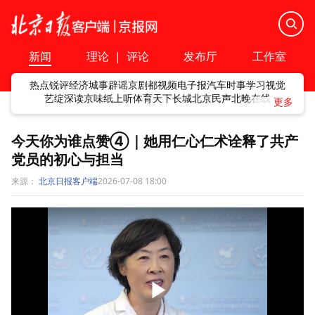
新闻
理论
|
评论
发布厅
工作室
热点
锐评
经济
城事
辟谣
京剧
都视频
电子报
汽车
时事
学习
视觉
艺绽
深读
京味
纸上听
体育
天下
长城
北京民声
北晚在线
今天你为谁点赞④｜她用仁心仁术诠释了共产
党员的初心与担当
来源：
北京日报客户端
2026-07-08 18:00