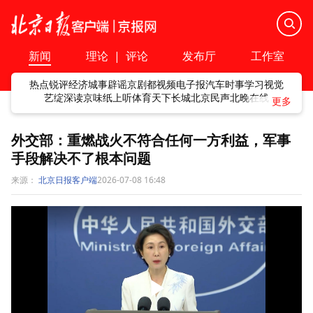
新闻
理论
|
评论
发布厅
工作室
热点
锐评
经济
城事
辟谣
京剧
都视频
电子报
汽车
时事
学习
视觉
艺绽
深读
京味
纸上听
体育
天下
长城
北京民声
北晚在线
外交部：重燃战火不符合任何一方利益，军事
手段解决不了根本问题
来源：
北京日报客户端
2026-07-08 16:48