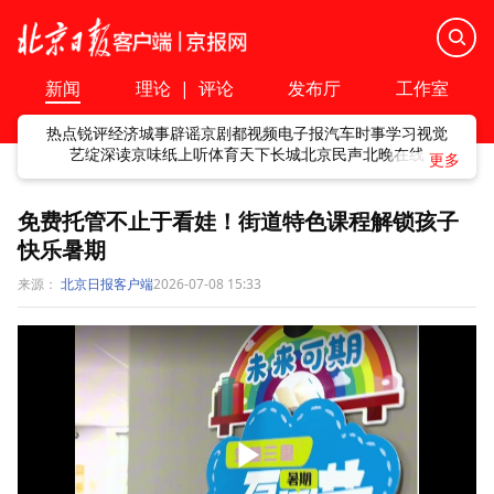
新闻
理论
|
评论
发布厅
工作室
热点
锐评
经济
城事
辟谣
京剧
都视频
电子报
汽车
时事
学习
视觉
艺绽
深读
京味
纸上听
体育
天下
长城
北京民声
北晚在线
免费托管不止于看娃！街道特色课程解锁孩子
快乐暑期
来源：
北京日报客户端
2026-07-08 15:33