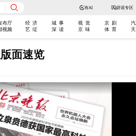
有AI
辟谣专区
发布厅
经 济
城 事
视 觉
京 剧
汽
都视频
艺 绽
深 读
京 味
体 育
天
报版面速览