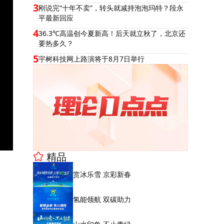
3
刚说完“十年不卖”，转头就减持泡泡玛特？段永
平最新回应
4
36.3℃高温创今夏新高！后天就立秋了，北京还
要热多久？
5
宇树科技网上路演将于8月7日举行
精品
赏冰乐雪 京彩新春
氢能领航 双碳助力