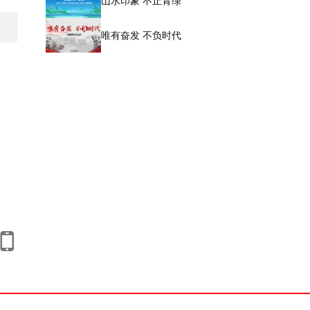
山水印象 不止青绿
唯有奋发 不负时代