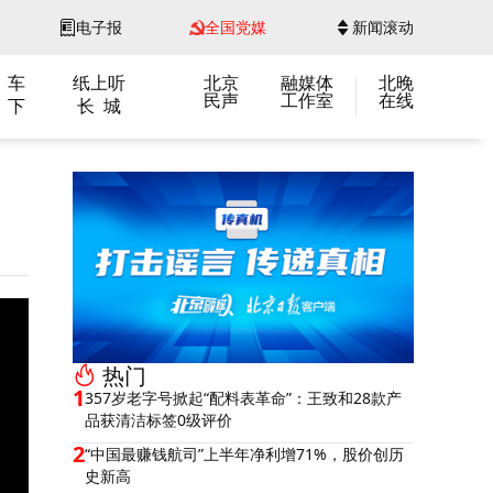
电子报
全国党媒
新闻滚动
 车
纸上听
北京
融媒体
北晚
民声
工作室
在线
 下
长 城
热门
1
357岁老字号掀起“配料表革命”：王致和28款产
品获清洁标签0级评价
2
“中国最赚钱航司”上半年净利增71%，股价创历
史新高